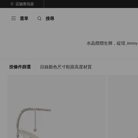
跳
店舖查找器
上
至
停
一
內
止
張
選單
搜尋
容
自
投
動
影
輪
片
播
水晶熠熠生輝，綻現 Jim
按條件篩選
目錄
顏色
尺寸
鞋跟高度
材質