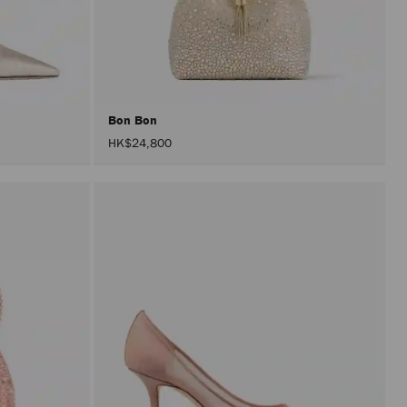
重
新
載
入
頁
面。
只
有
在
Bon Bon
啟
HK$24,800
用
「套
用」
按
鈕
後，
才
會
執
行
產
品
更
新。