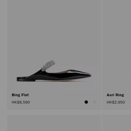
Bing Flat
Auri Ring
HK$8,590
HK$2,950