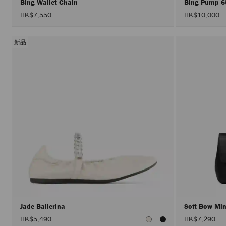
Bing Wallet Chain
Bing Pump 
HK$7,550
HK$10,000
新品
Jade Ballerina
Soft Bow Mi
HK$5,490
HK$7,290