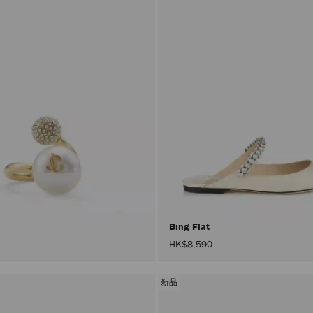
Bing Flat
HK$8,590
新品