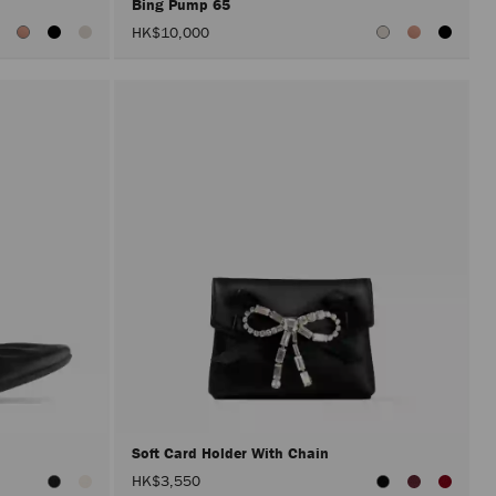
Bing Pump 65
HK$10,000
Soft Card Holder With Chain
HK$3,550