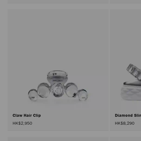
Claw Hair Clip
Diamond Sli
HK$2,950
HK$8,290