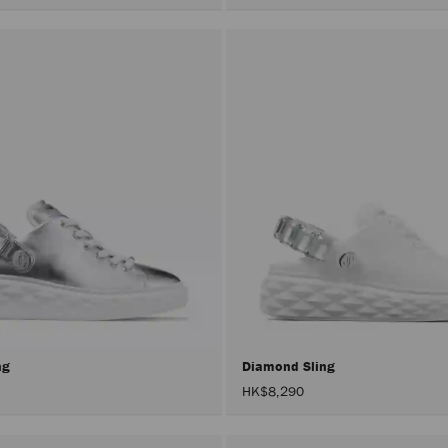
ng
Diamond Sling
HK$8,290