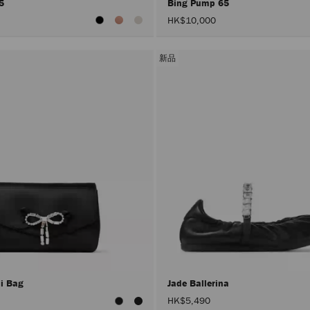
65
Bing Pump 65
HK$10,000
新品
ni Bag
Jade Ballerina
HK$5,490