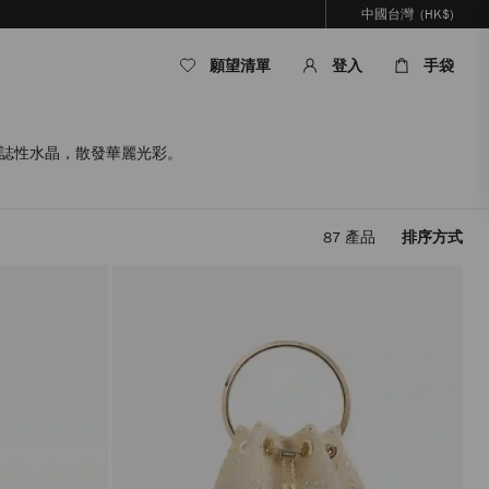
中國台灣
(HK$)
願望清單
登入
手袋
有標誌性水晶，散發華麗光彩。
87
產品
排序方式
套
用
篩
選
條
件，
內
容
將
被
更
新，
而
無
需