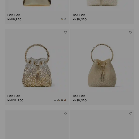
Bon Bon
Bon Bon
HK$9,650
HK$9,350
Bon Bon
Bon Bon
查
HK$38,600
HK$9,350
看
所
有
顏
色