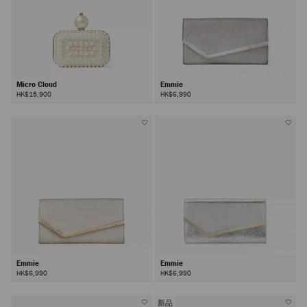
Micro Cloud
Emmie
HK$15,900
HK$6,990
Emmie
Emmie
HK$6,990
HK$6,990
新品