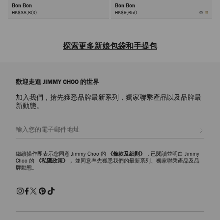
Bon Bon
Bon Bon
HK$38,600
HK$9,650
探索更多新娘包袋和手提包
在品牌
新娘精品店
裏探索婚禮包袋，爲新娘、
伴娘
、新娘的媽媽和賓客
挑選理想的搭配單品。標誌性珍珠和水晶裝飾散發著熠熠迷人魅力和精緻
歡迎走進 JIMMY CHOO 的世界
奢貴氣質。可拆卸肩帶的多功能設計可將手提包變成實用斜挎款式，讓您
隨心打造婚禮活動的時尚造型。手工打造的巧工細節成就精緻時髦風格，
加入我們，搶先獲悉品牌最新系列，獨家聯乘產品以及品牌最
即使在婚禮之後您也會對其倍加珍惜喜愛。
新動態。
新娘手提包和迷你包
註册會員
從優雅迷你包到標誌性
手提包
，專爲婚禮造型設計的系列手袋以經典設
計搭配現代廓形，讓您處處流露迷人個性魅力。時髦的信封手提包和袖珍
小巧的晚裝包是永恒的優雅款式。也可選擇滿綴珍珠的緞面包袋，與經典
繼續操作即表示您同意 Jimmy Choo 的
《條款及細則》，
已閱讀並明白 Jimmy
的新娘造型相映生輝，凸顯優雅奢貴氣質。充滿光澤和金屬感的包袋也適
Choo 的
《私隱政策》，
並同意率先獲悉我們的最新系列、獨家聯乘產品及品
牌動態。
合搭配現代新娘造型，並為每位賓客的婚禮裝扮增添時尚之感。