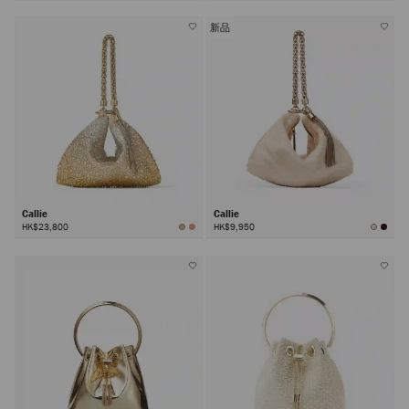
新品
Callie
Callie
HK$23,800
HK$9,950