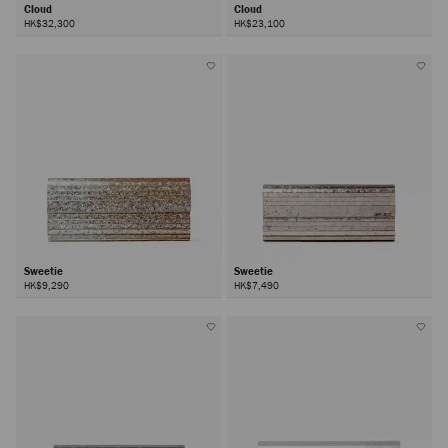
Cloud
Cloud
HK$32,300
HK$23,100
Sweetie
Sweetie
HK$9,290
HK$7,490