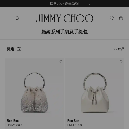
跳
探索2024夏季系列
上
至
停
一
內
止
張
容
自
投
動
影
輪
婚嫁系列手袋及手提包
片
播
篩選
36
產品
Bon Bon
Bon Bon
HK$24,800
HK$17,000