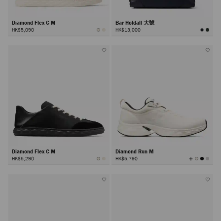
Diamond Flex C M
Bar Holdall 大號
HK$5,090
HK$13,000
Diamond Flex C M
Diamond Run M
查
HK$5,290
HK$5,790
看
所
有
顏
色