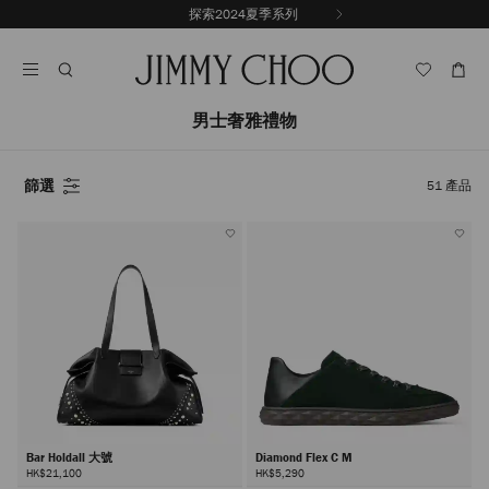
跳
探索2024夏季系列
上
至
停
一
內
止
張
容
自
投
動
影
輪
男士奢雅禮物
片
播
篩選
51
產品
Bar Holdall 大號
Diamond Flex C M
HK$21,100
HK$5,290