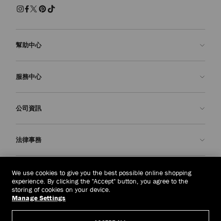
幫助中心
聯絡我們
服務中心
常見問題解答
查看訂單狀態
預約服務
公司資訊
申請退貨
定制服務
精品店
護理與維修
關於我們
法律事務
送貨
保修服務
我們的歷史
退貨或換貨
JC 世界
私隱政策
中國台灣
(HK$)
We use cookies to give you the best possible online shopping
我們的影響與責任
條款與條件
experience. By clicking the "Accept" button, you agree to the
storing of cookies on your device.
我們的影響
被遺忘權
Manage Settings
© 2026 Jimmy Choo
匠心工藝
主體存取請求表