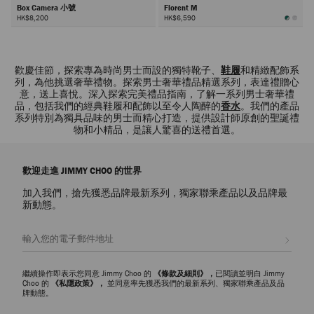
Box Camera 小號
Florent M
HK$8,200
HK$6,590
下
一
頁
歡慶佳節，探索專為時尚男士而設的獨特靴子、
鞋履
和精緻配飾系
列，為他挑選奢華禮物。探索男士奢華禮品精選系列，表達禮贈心
意，送上喜悅。深入探索完美禮品指南，了解一系列男士奢華禮
品，包括我們的經典鞋履和配飾以至令人陶醉的
香水
。我們的產品
系列特別為獨具品味的男士而精心打造，提供設計師原創的聖誕禮
物和小精品，是讓人驚喜的送禮首選。
歡迎走進 JIMMY CHOO 的世界
加入我們，搶先獲悉品牌最新系列，獨家聯乘產品以及品牌最
新動態。
註册會員
繼續操作即表示您同意 Jimmy Choo 的
《條款及細則》，
已閱讀並明白 Jimmy
Choo 的
《私隱政策》，
並同意率先獲悉我們的最新系列、獨家聯乘產品及品
牌動態。