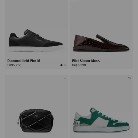
Diamond Light Flex M
Eliot Slipper Men's
HK$5,290
HK$6,390