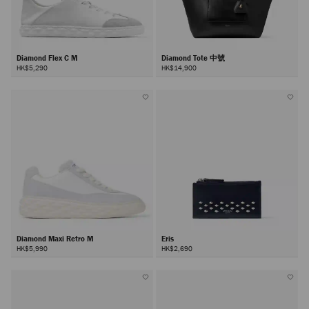
Diamond Flex C M
Diamond Tote 中號
HK$5,290
HK$14,900
Diamond Maxi Retro M
Eris
HK$5,990
HK$2,690