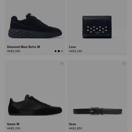
Diamond Maxi Retro M
Leox
HK$5,990
HK$3,290
Sunny M
Sean
HK$5,290
HK$2,850