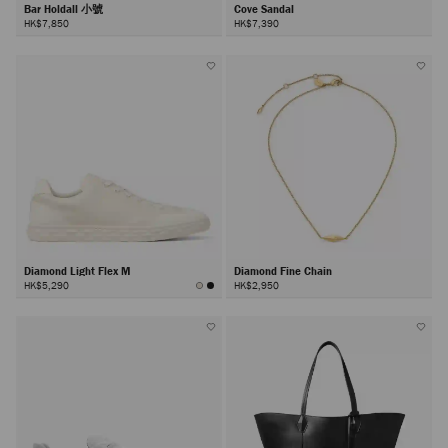
Bar Holdall 小號
Cove Sandal
HK$7,850
HK$7,390
Diamond Light Flex M
Diamond Fine Chain
HK$5,290
HK$2,950