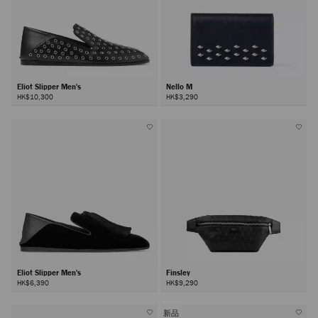
Eliot Slipper Men's
Nello M
HK$10,300
HK$3,290
Eliot Slipper Men's
Finsley
HK$6,390
HK$9,290
新品