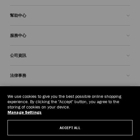
幫助中心
聯絡我們
服務中心
常見問題解答
查看訂單狀態
預約服務
公司資訊
申請退貨
定制服務
精品店
護理與維修
關於我們
法律事務
送貨
保修服務
我們的歷史
退貨或換貨
JC 世界
私隱政策
中國台灣
(HK$)
We use cookies to give you the best possible online shopping
我們的影響與責任
條款與條件
experience. By clicking the "Accept" button, you agree to the
storing of cookies on your device.
我們的影響
被遺忘權
Manage Settings
© 2026 Jimmy Choo
匠心工藝
主體存取請求表
ACCEPT ALL
職業生涯
公司政策
管理 Cookies