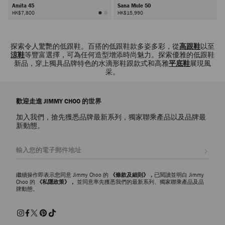
Amita 45
Sana Mule 50
HK$7,800
HK$15,990
下
一
探索令人驚艷的低跟鞋。百搭的低跟鞋款多姿多彩，從
高跟鞋
以至
頁
涼鞋
等豐富選擇，可為任何造型增添時尚魅力。探索優雅的低跟鞋
新品，穿上獨具品牌特色的水滴形鞋跟款式和高雅
平底鞋
展現風
采。
歡迎走進 JIMMY CHOO 的世界
加入我們，搶先獲悉品牌最新系列，獨家聯乘產品以及品牌最
新動態。
註册會員
繼續操作即表示您同意 Jimmy Choo 的
《條款及細則》，
已閱讀並明白 Jimmy
Choo 的
《私隱政策》，
並同意率先獲悉我們的最新系列、獨家聯乘產品及品
牌動態。