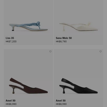
Liss 35
Sana Mule 50
HK$7,200
HK$8,790
Amel 50
Amel 50
HK$8,990
HK$8,590