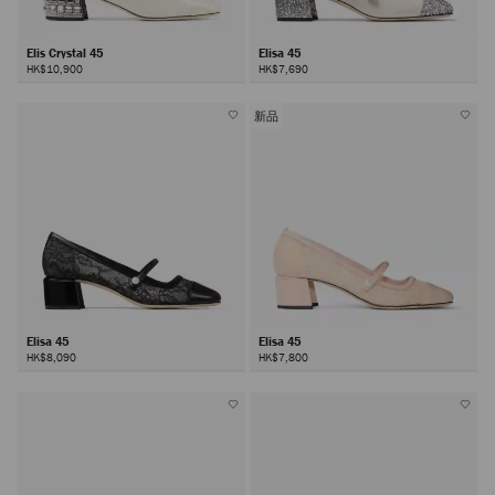
Elis Crystal 45
Elisa 45
HK$10,900
HK$7,690
新品
Elisa 45
Elisa 45
HK$8,090
HK$7,800