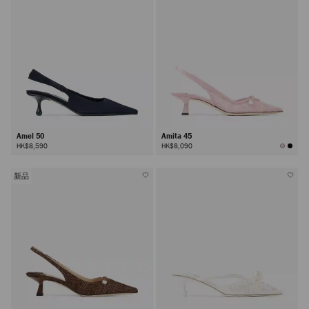
Amel 50
Amita 45
HK$8,590
HK$8,090
新品