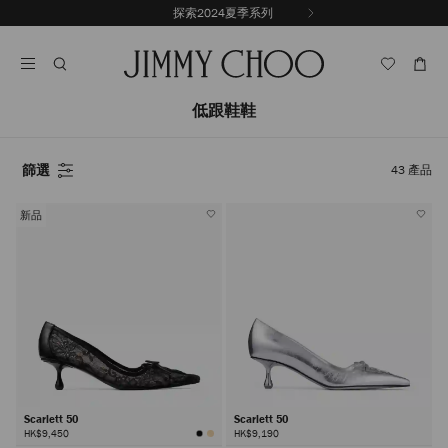
跳
探索2024夏季系列
上
至
停
一
內
止
張
容
自
投
動
影
輪
低跟鞋鞋
片
播
篩選
43
產品
新品
Scarlett 50
Scarlett 50
HK$9,450
HK$9,190