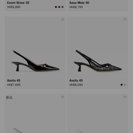
Emeri Stone 35
Sana Mule 50
HK$9,890
HK$8,790
Amita 45
Amita 45
HK$7,690
HK$8,090
新品