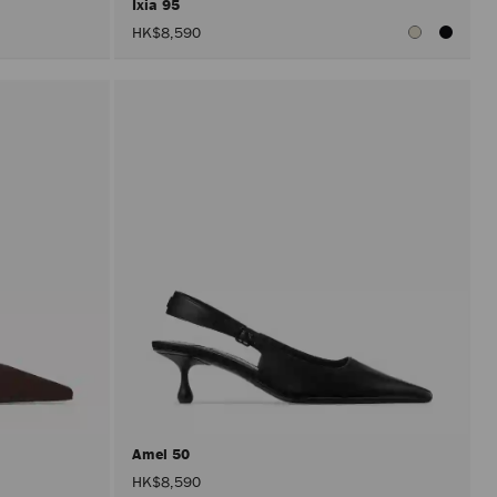
Ixia 95
HK$8,590
Amel 50
HK$8,590