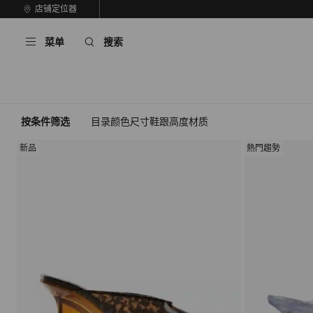
跳
店铺定位器
前
至
停
一
内
止
菜单
搜索
张
容
自
幻
动
灯
轮
片
换
播
放
按条件筛选
目录
颜色
尺寸
鞋跟高度
材质
新品
熱門趨勢