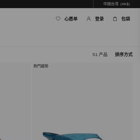
中国台湾
(HK$)
心愿单
登录
包袋
51
产品
排序方式
应
用
熱門趨勢
筛
选
条
件，
内
容
将
在
不
重
新
加
载
页
面
的