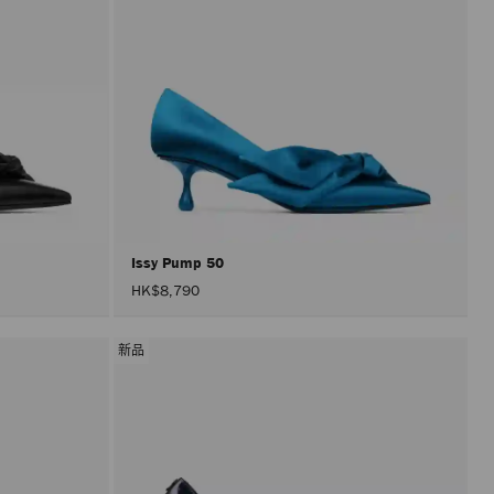
Issy Pump 50
HK$8,790
新品