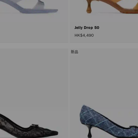
0
Jelly Drop 50
HK$4,490
新品