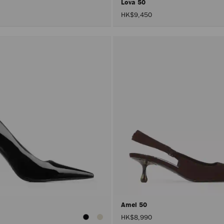
Lova 50
HK$9,450
Amel 50
HK$8,990