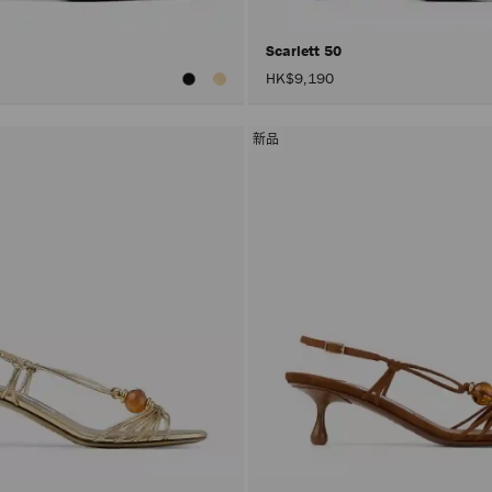
Scarlett 50
HK$9,190
新品