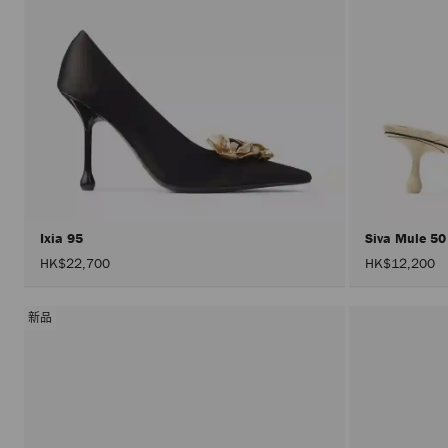
Ixia 95
Siva Mule 5
HK$22,700
HK$12,200
新品