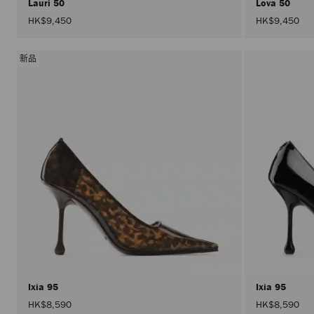
Lauri 50
Lova 50
HK$9,450
HK$9,450
新品
Ixia 95
Ixia 95
HK$8,590
HK$8,590