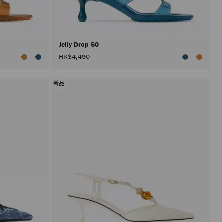
情
况
下
进
行
更
Jelly Drop 50
新。
HK$4,490
只
有
在
激
新品
活"应
用"按
钮
后
才
会
执
行
产
品
更
新。