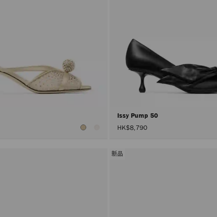
0
Issy Pump 50
HK$8,790
新品