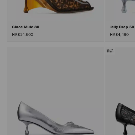
Glace Mule 80
Jelly Drop 5
HK$14,500
HK$4,490
新品