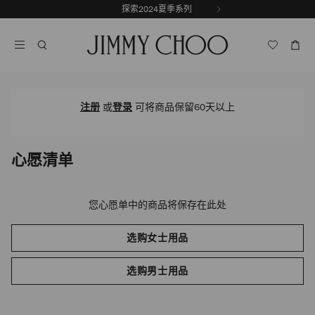
跳
探索2024夏季系列
前
至
停
一
内
止
张
容
自
幻
动
灯
轮
片
换
播
注册
或
登录
可将商品保留60天以上
放
心愿清单
您心愿单中的商品将保存在此处
选购女士用品
选购男士用品