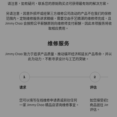
请注意，如有疑问，联系您的原始购买点可获得最有效的解决方案。
另请注意，因意外损坏或经第三方维修公司改动的产品不在我们的保修
范围内。定制维修服务讲求精细，需要交由手艺精湛的维修师完成，且
Jimmy Choo 会按照公平薪酬原则向维修师支付薪酬，因此本项服务将收
取相应费用。
维修服务
Jimmy Choo 致力于追求产品质量、推动循环经济和延长产品寿命，并以
此为动力，不断寻求设计与工艺的突破。
1
2
请求
评估
您可以填写在线维修申请表或前往任何
如您接受初步报价
一家 Jimmy Choo 精品店咨询维修事宜。
商品送往 Jimmy
评估。