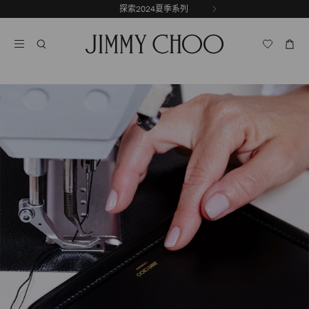
跳
探索2024夏季系列
前
至
停
一
内
止
张
容
自
幻
动
灯
轮
片
换
播
放