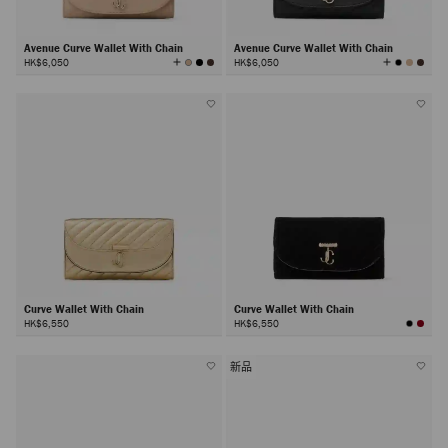
Avenue Curve Wallet With Chain
Avenue Curve Wallet With Chain
查
查
HK$6,050
HK$6,050
看
看
所
所
有
有
颜
颜
色
色
Curve Wallet With Chain
Curve Wallet With Chain
HK$6,550
HK$6,550
新品