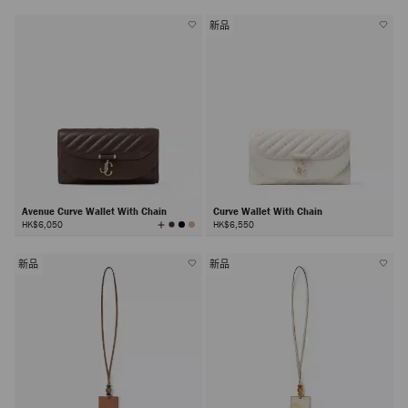
新品
Avenue Curve Wallet With Chain
Curve Wallet With Chain
查
HK$6,050
HK$6,550
看
所
有
颜
色
新品
新品