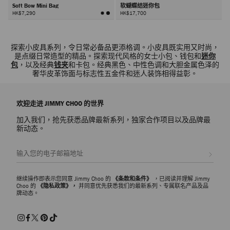
Soft Bow Mini Bag
软蝴蝶结迷你包
HK$7,290
HK$17,700
下
一
探索小皮具系列，令日常必备品更添格调。小皮具既实用又时尚，
步
是点缀日常造型的精品。探索现代风格的女士小包、钱包和
迷你
包
，以及经典
钱夹
和卡包。经典黑色、中性色调和大胆金属色泽的
奢华皮革饰面与标志性五金件和迷人装饰相得益彰。
欢迎走进 JIMMY CHOO 的世界
加入我们，抢先获悉品牌最新系列，独家合作项目以及品牌最
新动态。
注册会员
继续操作即表示您同意 Jimmy Choo 的
《条款和条件》
，已阅读并理解 Jimmy
Choo 的
《隐私政策》，
并同意优先获悉我们的最新系列、专属联名产品及品
牌动态。