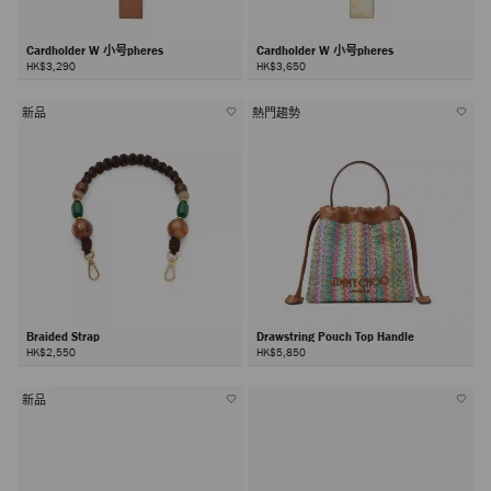
Cardholder W 小号pheres
Cardholder W 小号pheres
HK$3,290
HK$3,650
新品
熱門趨勢
Braided Strap
Drawstring Pouch Top Handle
HK$2,550
HK$5,850
新品