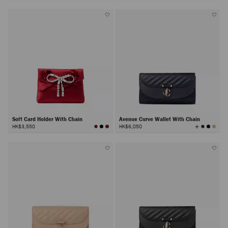
Soft Card Holder With Chain
Avenue Curve Wallet With Chain
查
HK$3,550
HK$6,050
看
所
有
颜
色