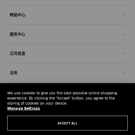
帮助中心
联系我们
服务中心
常见问题解答
查看订单状态">查看订单状态
预约服务
公司信息
提交退货
定制服务
查找精品店
护理与维修
关于我们
法务
送货
保修服务
我们的历史
退换货
JC 世界
隐私政策
中国台湾
(HK$)
We use cookies to give you the best possible online shopping
我们的影响与责任
条款与条件
experience. By clicking the "Accept" button, you agree to the
storing of cookies on your device.
我們的影響與責任
被遗忘权
Manage Settings
© 2026 Jimmy Choo
匠心工艺
主体访问请求表
ACCEPT ALL
职业生涯
公司政策
管理 Cookies