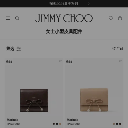
跳
探索2024夏季系列
前
至
停
一
内
止
张
容
自
幻
动
灯
女士小型皮具配件
轮
片
换
播
放
筛选
47
产品
新品
新品
Marinda
Marinda
HK$3,990
HK$3,990