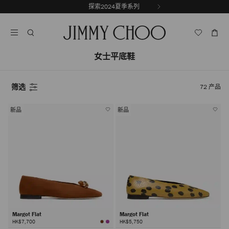
跳
探索2024夏季系列
前
至
停
一
内
止
张
容
自
幻
动
灯
女士平底鞋
轮
片
换
播
放
筛选
72
产品
新品
新品
Margot Flat
Margot Flat
HK$7,700
HK$5,750