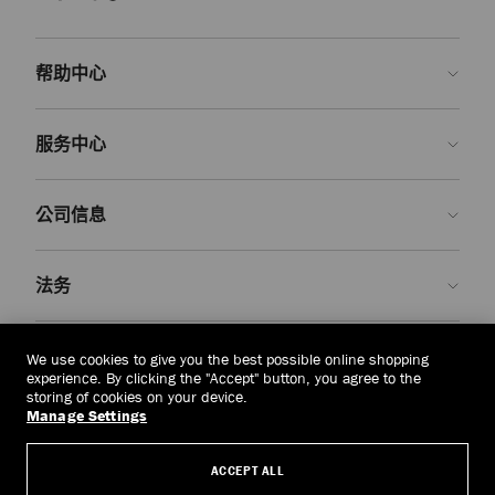
品牌乐福鞋系列经久时尚，是经典衣橱的基础单品。Marlow Diamond 系
列乐福鞋选用经典黑色和浓郁牛血色皮革打造品牌标志性款式，精巧手工
制五金饰件搭配厚实橡胶鞋底，凸显优雅个性魅力。该系列潮流单品可搭
配剪裁合身的办工套装，亦可搭配百褶裙和运动上衣，打造学院风的时尚
帮助中心
美学。 Addie 和 Tilda 系列乐福鞋适合打造低调简约的时尚风格，精美珍
珠流苏和字母饰五金饰件个性装饰，让您的周末造型尽显休闲时尚。
联系我们
服务中心
平底穆勒鞋
常见问题解答
露跟、便鞋款式
穆勒鞋
实用易搭的廓形，可随心搭配正装或便装造型。
查看订单状态">查看订单状态
预约服务
运动穆勒鞋、乐福穆勒鞋和穆勒凉鞋，款式多样，是传统乐福鞋和芭蕾平
公司信息
底鞋以外的时尚升级之选。将周末的运动鞋换成穆勒鞋，轻松搭配休闲 T
提交退货
定制服务
恤和牛仔裤，让您尽显时尚个性魅力，亦可换成凉鞋穆勒鞋，迎接您下一
次的潇洒
度假出行
。
查找精品店
护理与维修
关于我们
法务
送货
保修服务
我们的历史
退换货
JC 世界
隐私政策
中国台湾
(HK$)
We use cookies to give you the best possible online shopping
我们的影响与责任
条款与条件
experience. By clicking the "Accept" button, you agree to the
storing of cookies on your device.
我們的影響與責任
被遗忘权
Manage Settings
© 2026 Jimmy Choo
匠心工艺
主体访问请求表
ACCEPT ALL
职业生涯
公司政策