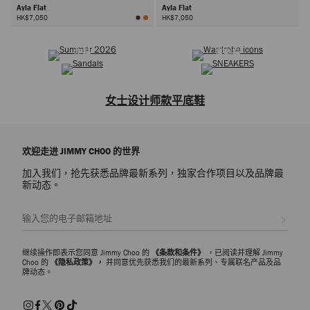
Ayla Flat
Ayla Flat
HK$7,050
HK$7,050
2026夏季系列
選購衣橱经典
下
凉鞋
運動鞋
一
步
女士设计师款平底鞋
品牌女士平底鞋系列，吸睛点缀标志性装饰，为您的休闲造型增添个性魅
力。探索优雅芭蕾平底鞋、精致乐福鞋、平底
凉鞋
和
各式鞋履
，为您的
欢迎走进 JIMMY CHOO 的世界
周末装扮提升时尚感，或是为您的办工造型搭配经典单品。
加入我们，抢先获悉品牌最新系列，独家合作项目以及品牌最
芭蕾平底鞋
新动态。
芭蕾舞鞋经典又轻巧易搭的廓形，在一系列时尚风格的重塑下更添时尚
感，从优雅的低调造型到大胆的吸睛装饰，均能让您随处散发优雅魅力。
注册会员
Elisa 系列平底鞋，款式精致，点缀标志性珍珠纽扣，在经典中更添时尚
之感。精美水晶和手工制五金饰件在 Astoria 和 Diamond 系列平底鞋上熠
熠闪耀，凸显廓形的经久雅致魅力。芭蕾舞平底鞋以精巧别致设计带来极
继续操作即表示您同意 Jimmy Choo 的
《条款和条件》
，已阅读并理解 Jimmy
致舒适感，可轻松搭配利落造型，也可作为运动鞋的高级替代品，更显轻
Choo 的
《隐私政策》，
并同意优先获悉我们的最新系列、专属联名产品及品
牌动态。
盈时尚。
平底乐福鞋