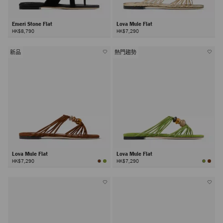
Emeri Stone Flat
Lova Mule Flat
HK$8,790
HK$7,290
新品
熱門趨勢
Lova Mule Flat
Lova Mule Flat
HK$7,290
HK$7,290