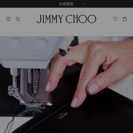
跳
出游精选
至
停
内
止
容
自
动
轮
换
播
放