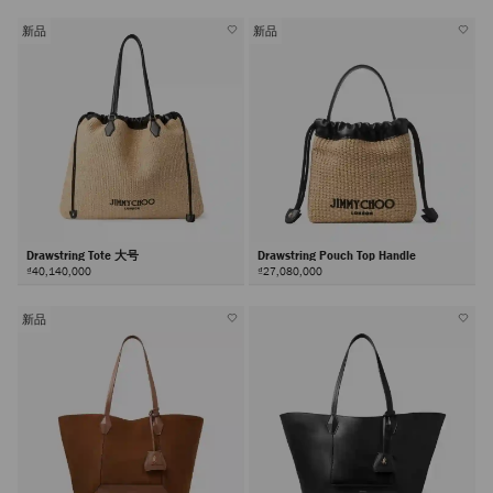
新品
新品
Drawstring Tote 大号
Drawstring Pouch Top Handle
₫40,140,000
₫27,080,000
新品