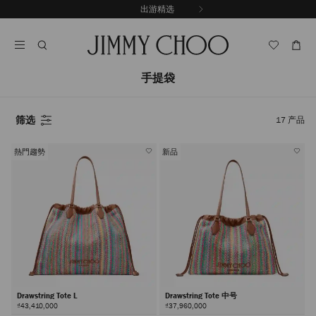
跳
探索新品
出游精选
至
停
内
止
容
自
动
轮
手提袋
换
播
放
筛选
17
产品
熱門趨勢
新品
Drawstring Tote L
Drawstring Tote 中号
₫43,410,000
₫37,960,000