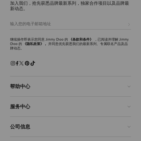
加入我们，抢先获悉品牌最新系列，独家合作项目以及品牌最
皮革托特包
新动态。
从光滑皮革、鳄鱼纹皮到抛光漆皮材质，每一款 Jimmy Choo 皮革托特包
都是精湛工艺与意大利匠心美学的绝妙呈现。实用易搭又精致时髦，无论
注册会员
是日常使用还是优雅旅行，都是您的心仪之选。
拉菲草和绒面革托特包
继续操作即表示您同意 Jimmy Choo 的
《条款和条件》
，已阅读并理解 Jimmy
探索充满浪漫气息的拉菲草沙滩包和流苏饰绒面革托特包，于不经意间尽
Choo 的
《隐私政策》，
并同意优先获悉我们的最新系列、专属联名产品及品
牌动态。
显随性自在的松弛感与波西米亚风情的迷人魅力。每款设计都为您的造型
增添丰富质感层次，适合搭配暖季或周末造型，伴您轻松优雅出行。
标志性托特包款式
探索 Diamond Hobo 和 Drawstring Tote 等系列现代经典单品，巧妙融合实
用功能与雕塑感廓形，彰显时尚品味与个性追求。经典设计搭配现代包
型，品牌标志性细节设计凸显品质追求，成就令人眼前一亮的精美单品。
帮助中心
颜色和款式选择
联系我们
选择浓郁巧克力色和奶油色等柔和色调搭配精致日常造型，或可大胆尝试
服务中心
鲜艳色彩为休闲造型增添时尚亮眼感。无论是上班、旅游，还是周末休
常见问题解答
闲，选择设计师款女士托特包，装扮不同造型，轻松优雅又精致时髦。
查看订单状态">查看订单状态
预约服务
公司信息
提交退货
定制服务
查找精品店
护理与维修
关于我们