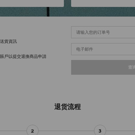
订
单
号
送貨資訊
*
电
子
邮
hoo賬戶以提交退換商品申請
件
地
查
址
*
退货流程
2
3