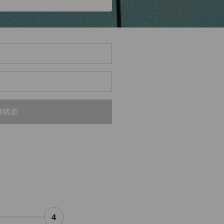
询状态
4