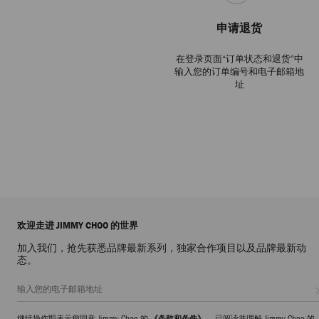
申请退货
在登录页面“订单状态和退货”中
输入您的订单编号和电子邮箱地
址
欢迎走进 JIMMY CHOO 的世界
加入我们，抢先获悉品牌最新系列，独家合作项目以及品牌最新动
态。
继续操作即表示您同意 Jimmy Choo 的
《条款和条件》
，已阅读并理解 Jimmy Choo 的