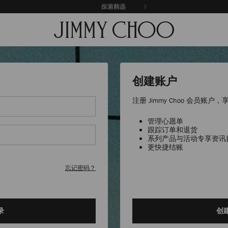
探索新品
出游精选
创建账户
注册 Jimmy Choo 会员账
管理心愿单
跟踪订单和退货
系列产品与活动专享资讯
更快捷结账
忘记密码？
录
创