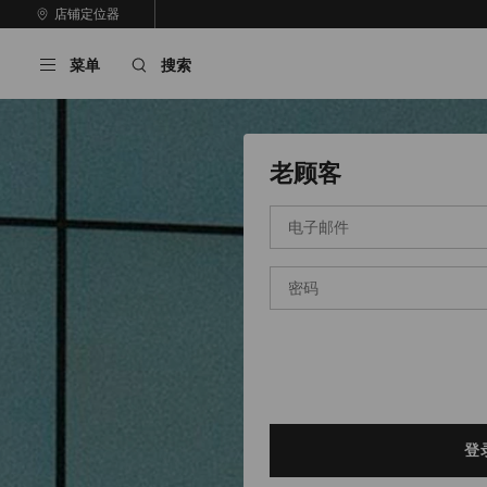
跳
店铺定位器
至
停
内
止
菜单
搜索
容
自
动
轮
换
播
老顾客
放
电
子
邮
件
密
地
码
址
*
*
登