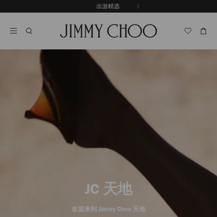
跳
出游精选
至
停
内
止
容
自
动
轮
换
播
放
JC 天地
欢迎来到 Jimmy Choo 天地