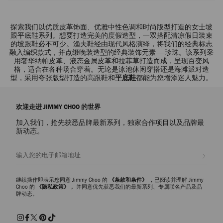
探索我们以优质皮革饰面、优雅中性色调和时尚版型打造的女士坡
跟平底鞋系列。想要打造完美的度假造型，一双搭配清凉假日装束
的坡跟鞋必不可少。渔夫鞋经由现代风格演绎，将我们的经典标志
融入编织款式，并点缀晚装造型的经典装饰元素——珍珠。该系列采
用奢华纳帕皮革、液态金属皮革和拉菲草打造而成，呈现百变风
格，适合在各种场合穿着。无论是泳池休闲穿搭还是海滩派对造
型，采用夸张版型打造的高跟鞋和
平底鞋
都能为您增添迷人魅力。
欢迎走进 JIMMY CHOO 的世界
加入我们，抢先获悉品牌最新系列，独家合作项目以及品牌最
新动态。
注册会员
继续操作即表示您同意 Jimmy Choo 的
《条款和条件》
，已阅读并理解 Jimmy
Choo 的
《隐私政策》，
并同意优先获悉我们的最新系列、专属联名产品及品
牌动态。