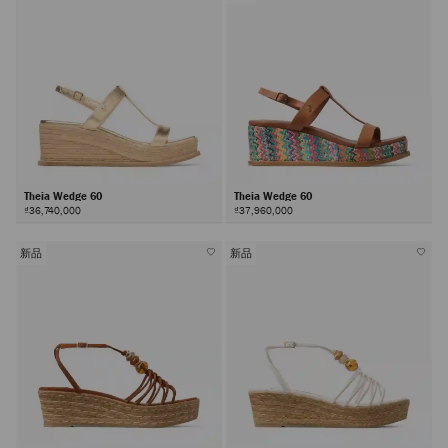
Theia Wedge 60
Theia Wedge 60
₫36,740,000
₫37,960,000
新品
新品