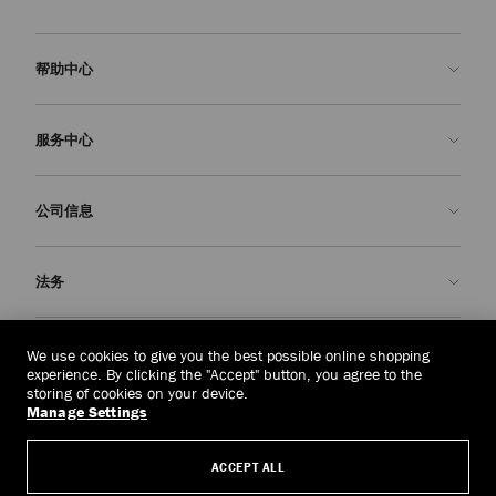
帮助中心
联系我们
服务中心
常见问题解答
查看订单状态">查看订单状态
预约服务
公司信息
提交退货
定制服务
查找精品店
护理与维修
关于我们
法务
送货
保修服务
我们的历史
退换货
JC 世界
隐私政策
越南
(₫)
We use cookies to give you the best possible online shopping
我们的影响与责任
条款与条件
experience. By clicking the "Accept" button, you agree to the
storing of cookies on your device.
我們的影響與責任
被遗忘权
Manage Settings
© 2026 Jimmy Choo
匠心工艺
主体访问请求表
ACCEPT ALL
职业生涯
公司政策