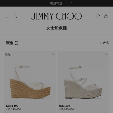
跳
出游精选
至
停
内
止
容
自
动
轮
女士船跟鞋
换
播
放
筛选
26
产品
新品
Korra 100
Nyra 100
₫35,240,000
₫37,960,000