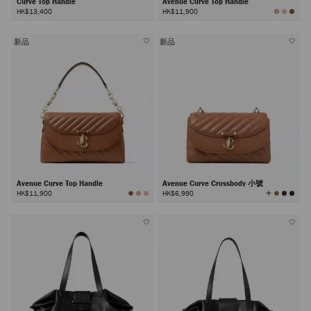
Curve Top Handle
Avenue Curve Top Handle
HK$13,400
HK$11,900
新品
新品
Avenue Curve Top Handle
Avenue Curve Crossbody 小號
查
HK$11,900
HK$6,990
看
所
有
顏
色