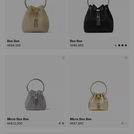
Bon Bon
Bon Bon
查
HK$9,350
HK$8,850
看
所
有
顏
色
Micro Bon Bon
Micro Bon Bon
HK$10,300
HK$7,850