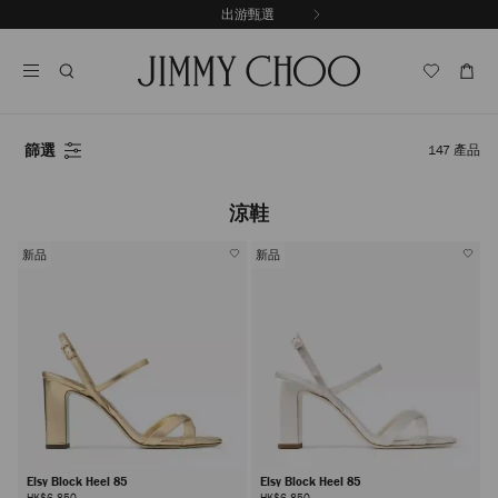
跳
出游甄選
至
停
內
止
容
自
動
輪
播
篩選
147
產品
涼鞋
新品
新品
Elsy Block Heel 85
Elsy Block Heel 85
HK$6,850
HK$6,850