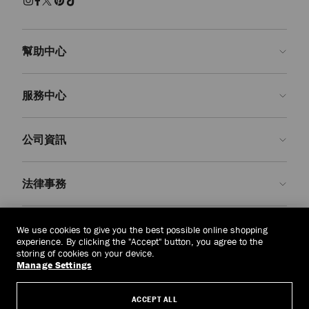
幫助中心
聯絡我們
服務中心
常見問題解答
查看訂單狀態
預約服務
公司資訊
申請退貨
定制服務
精品店
護理與維修
關於我們
法律事務
送貨
保修服務
我們的歷史
退貨或換貨
JC 世界
私隱政策
汶萊
(HK$)
We use cookies to give you the best possible online shopping
我們的影響與責任
條款與條件
experience. By clicking the "Accept" button, you agree to the
storing of cookies on your device.
我們的影響
被遺忘權
Manage Settings
© 2026 Jimmy Choo
匠心工藝
主體存取請求表
ACCEPT ALL
職業生涯
公司政策