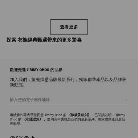
查看更多
探索 衣櫥經典甄選帶來的更多驚喜
探索適合各種穿搭的品牌代表作和 Jimmy Choo Icons 經典單品。 系
列帶來多款衣櫥經典設計，包括完美尖頭高跟鞋、個性涼鞋、雕塑
感十足的運動鞋和隨性別緻的手袋款式——品牌每季都會呈獻各種奢
歡迎走進 JIMMY CHOO 的世界
華飾面和多姿多彩的設計，令標誌性作品煥然一新。 散發永恆魅力
的時尚設計單品，絕對是 Jimmy Choo 的經典傑作。
加入我們，搶先獲悉品牌最新系列，獨家聯乘產品以及品牌最
新動態。
註册會員
繼續操作即表示您同意 Jimmy Choo 的
《條款及細則》，
已閱讀並明白 Jimmy
Choo 的
《私隱政策》，
並同意率先獲悉我們的最新系列、獨家聯乘產品及品
牌動態。