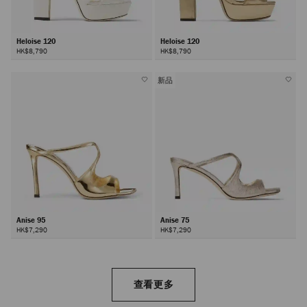
Heloise 120
Heloise 120
HK$8,790
HK$8,790
新品
Anise 95
Anise 75
HK$7,290
HK$7,290
查看更多