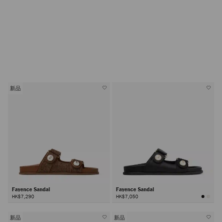
新品
Fayence Sandal
Fayence Sandal
HK$7,290
HK$7,050
新品
新品