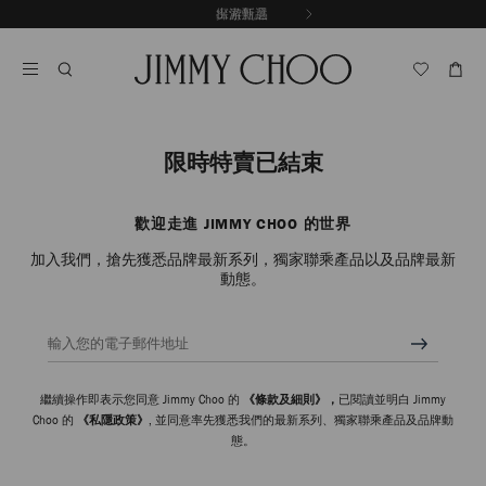
跳
探索新品
出游甄選
至
停
內
止
容
自
動
輪
播
限時特賣已結束
歡迎走進 JIMMY CHOO 的世界
加入我們，搶先獲悉品牌最新系列，獨家聯乘產品以及品牌最新
動態。
輸入您的電子郵件地址
繼續操作即表示您同意 Jimmy Choo 的
《條款及細則》，
已閱讀並明白 Jimmy
Choo 的
《私隱政策》
, 並同意率先獲悉我們的最新系列、獨家聯乘產品及品牌動
態。