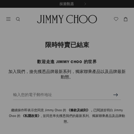
跳
探索新品
出游甄選
至
停
內
止
容
自
動
輪
播
限時特賣已結束
歡迎走進 JIMMY CHOO 的世界
加入我們，搶先獲悉品牌最新系列，獨家聯乘產品以及品牌最新
動態。
輸入您的電子郵件地址
繼續操作即表示您同意 Jimmy Choo 的
《條款及細則》，
已閱讀並明白 Jimmy
Choo 的
《私隱政策》
, 並同意率先獲悉我們的最新系列、獨家聯乘產品及品牌動
態。