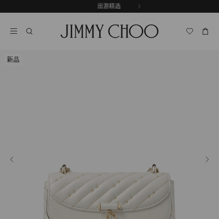
跳
探索新品
出游精选
至
停
内
止
容
自
动
轮
新品
换
播
放