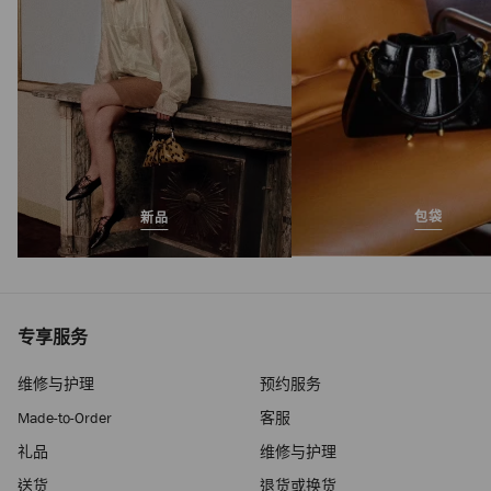
包袋
新品
专享服务
维修与护理
预约服务
Made-to-Order
客服
礼品
维修与护理
送货
退货或换货