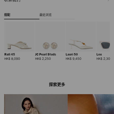
搭配
最近浏览
Rafi 45
JC Pearl Studs
Lauri 50
Lou
正
正
正
HK$ 8,090
HK$ 2,250
HK$ 9,450
HK$ 2,300
常
常
常
价
价
价
格
格
格
探索更多
Avenue Curve
Crossbody 小号
正
HK$ 7,850
常
价
格