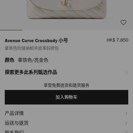
销
HK$ 7,850
Avenue Curve Crossbody 小号
售
拿铁色绗缝纳帕羊皮革斜挎包
价
格
颜色
拿铁色/亮金色
https://www.jimmychoo.com/hk/zh_HK/%E5%A5%B3%E5%A3%AB/%E5%8C
curve-
crossbody-
探索更多此系列甄选作品
%E5%B0%8F%E5%8F%B7/%E6%8B%BF%E9%93%81%E8%89%B2%E7%BB%
J000184643001.html
享受免费送货和退货服务
Add
to
cart
加入购物车
options
产品详情
运送与退货
联系我们