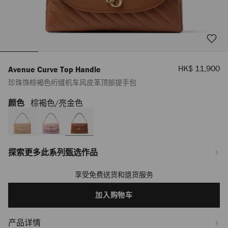
销
HK$ 11,900
Avenue Curve Top Handle
售
珍珠饰棕褐色绗缝机车风皮革顶部提手包
价
格
颜色
棕褐色/亮金色
https://www.jimmychoo.com/hk/zh_HK/%E5%A5%B3%E5%A3%AB/%E5%8C
curve-
top-
handle/%E7%8F%8D%E7%8F%A0%E9%A5%B0%E6%A3%95%E8%A4%90%E
J000183713001.html
探索更多此系列甄选作品
享受免费送货和退货服务
Add
to
cart
加入购物车
options
产品详情