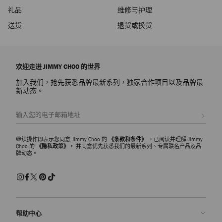
礼品
维修与护理
送货
退货或换货
欢迎走进 JIMMY CHOO 的世界
加入我们，抢先获悉品牌最新系列，独家合作项目以及品牌最
新动态。
注册会员
继续操作即表示您同意 Jimmy Choo 的
《条款和条件》
，已阅读并理解 Jimmy
Choo 的
《隐私政策》，
并同意优先获悉我们的最新系列、专属联名产品及品
牌动态。
帮助中心