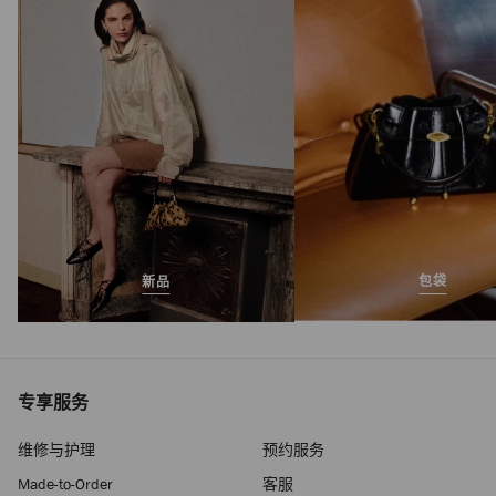
Handle
正
HK$ 11,900
常
价
格
包袋
新品
专享服务
维修与护理
预约服务
Made-to-Order
客服