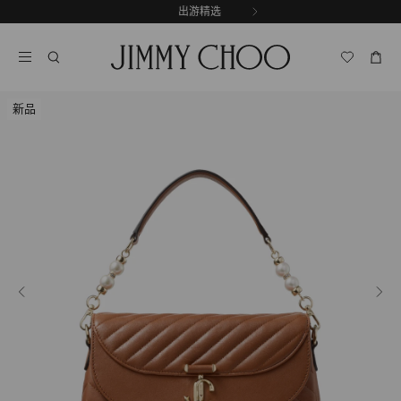
跳
探索新品
出游精选
至
停
内
止
容
自
动
轮
新品
换
播
放