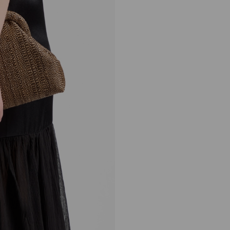
Skylar
正
HK$ 8,990
常
价
格