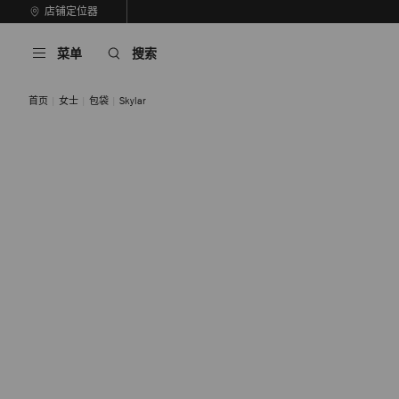
跳
店铺定位器
至
停
内
止
菜单
搜索
容
自
动
轮
首页
女士
包袋
Skylar
换
播
放
自然色/浅金色
棕褐色/浅金色