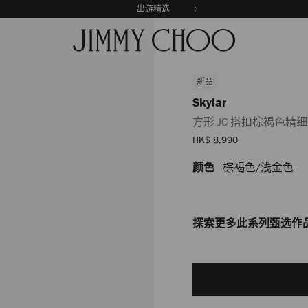
出游精选
新品
Skylar
方形 JC 搭扣棕褐色精
销
HK$ 8,990
售
价
颜色
棕褐色/浅金色
https://www.jimmychoo.c
格
jc-
%E6%90%AD%E6%89%A3%E
J000183684001.html
探索更多此系列甄选作
Add
to
cart
options