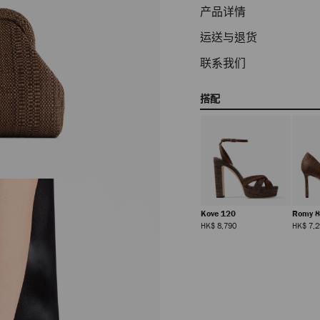
产品详情
运送与退货
联系我们
搭配
Kove 120
Romy 
正
HK$ 8,790
HK$ 7,2
常
价
格