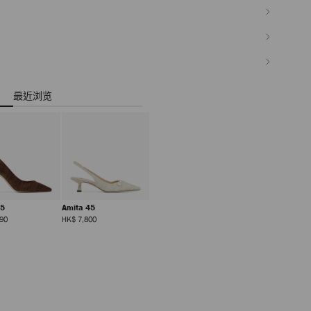
最近浏览
85
Amita 45
正
正
90
HK$ 7,800
常
常
价
价
格
格