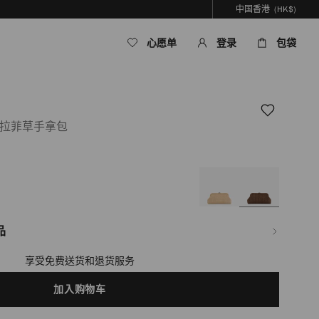
中国香港
(HK$)
心愿单
登录
包袋
细拉菲草手拿包
om/hk/zh_HK/%E5%A5%B3%E5%A3%AB/%E5%8C%85%E8%A2%8B/skylar/%E6%
6%A3%95%E8%A4%90%E8%89%B2%E7%B2%BE%E7%BB%86%E6%8B%89%E8
品
享受免费送货和退货服务
加入购物车