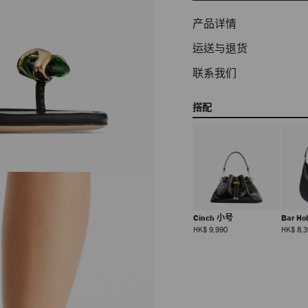
产品详情
运送与退货
联系我们
搭配
Cinch 小号
Bar H
正
HK$ 9,990
HK$ 8,3
常
价
格