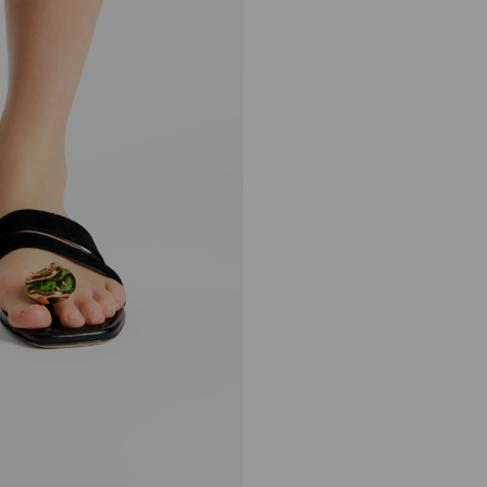
Emeri Stone Flat
正
HK$ 8,790
常
价
格