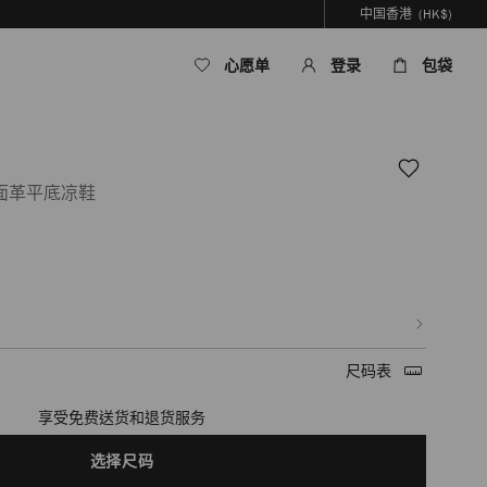
中国香港
(HK$)
心愿单
登录
包袋
面革平底凉鞋
om/hk/zh_HK/%E5%A5%B3%E5%A3%AB/%E9%9E%8B%E5%B1%A5/emeri-
B2%E4%B8%8E%E4%B8%89%E5%8F%B6%E8%8D%89%E8%89%B2%E6%92%9
.html
尺码表
享受免费送货和退货服务
选择尺码