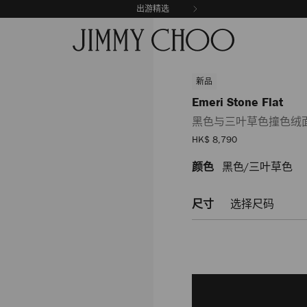
出游精选
新品
Emeri Stone Flat
黑色与三叶草色撞色绒
销
HK$ 8,790
售
价
颜色
黑色/三叶草色
https://www.jimmychoo.c
格
stone-
flat/%E9%BB%91%E8%89%
尺寸
选择尺码
EMERISTONEFLATBSB014222
Add
to
cart
options