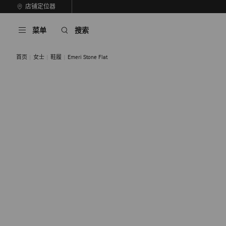
跳
店铺定位器
至
停
内
止
菜单
搜索
容
自
动
轮
首页
女士
鞋履
Emeri Stone Flat
换
播
放