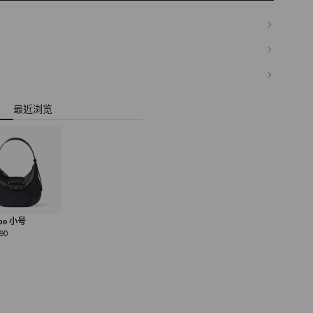
最近浏览
obo 小号
正
90
常
价
格