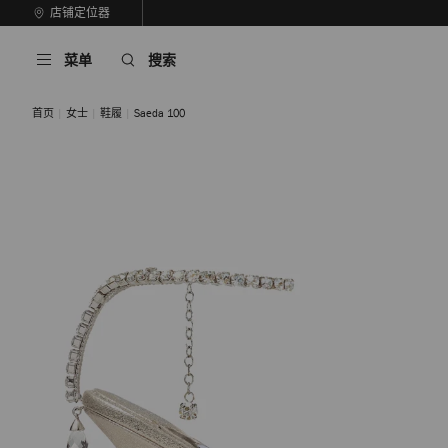
跳
店铺定位器
至
停
内
止
菜单
搜索
容
自
动
轮
首页
女士
鞋履
Saeda 100
换
播
放