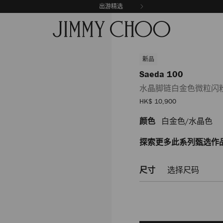
出游精选
新品
Saeda 100
水晶脚链白金色微粒闪
销
HK$ 10,900
售
价
颜色
白金色/水晶色
https://www.jimmychoo.c
格
100/%E6%B0%B4%E6%99%
SAEDA100DQM0C8510.html
探索更多此系列甄选作
尺寸
选择尺码
Add