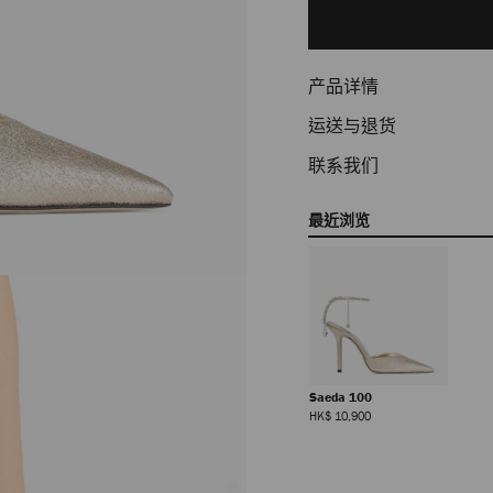
to
cart
options
产品详情
运送与退货
联系我们
最近浏览
Saeda 100
正
HK$ 10,900
常
价
格