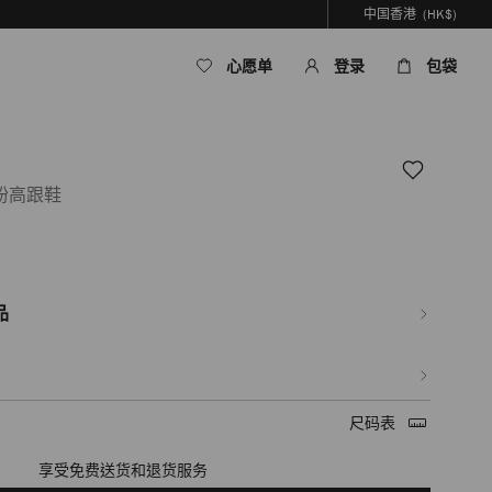
中国香港
(HK$)
心愿单
登录
包袋
粉高跟鞋
om/hk/zh_HK/%E5%A5%B3%E5%A3%AB/%E9%9E%8B%E5%B1%A5/saeda-
B6%E8%84%9A%E9%93%BE%E7%99%BD%E9%87%91%E8%89%B2%E5%BE%AE
品
尺码表
享受免费送货和退货服务