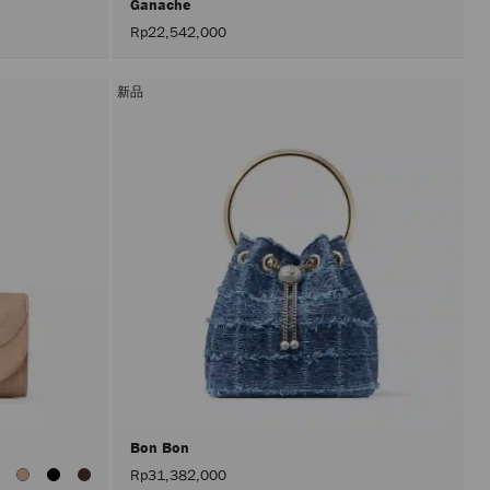
Ganache
Rp22,542,000
新品
Bon Bon
查
Rp31,382,000
看