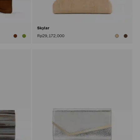
入
頁
面。
只
有
在
Skylar
啟
Rp29,172,000
用
「套
用」
按
鈕
後，
才
會
執
行
產
品
更
新。