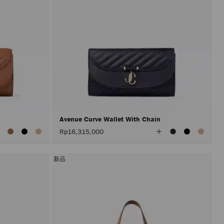
Avenue Curve Wallet With Chain
查
查
Rp16,315,000
看
看
所
所
有
有
顏
顏
新品
色
色