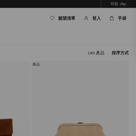
印尼
(Rp)
願望清單
登入
手袋
140
產品
排序方式
套
用
新品
篩
選
條
件，
內
容
將
被
更
新，
而
無
需
重
新
載