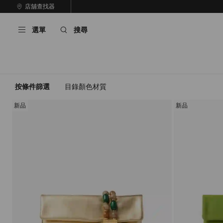
跳
店舖查找器
至
停
內
止
選單
搜尋
容
自
動
輪
播
按條件篩選
目錄
顏色
材質
新品
新品