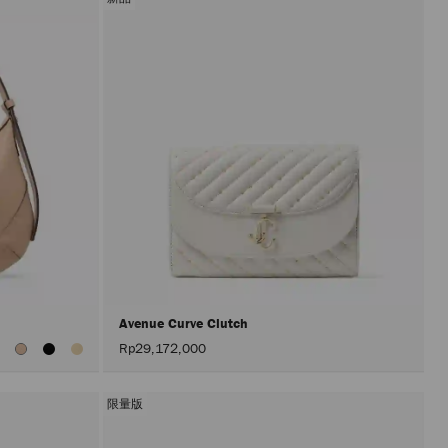
Avenue Curve Clutch
查
Rp29,172,000
看
所
有
顏
限量版
色