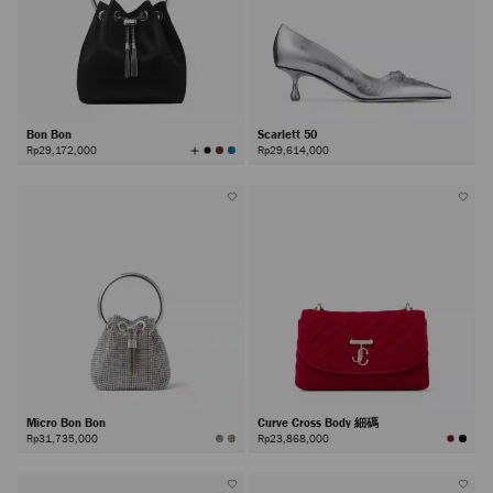
Bon Bon
Scarlett 50
查
Rp29,172,000
Rp29,614,000
看
所
有
顏
色
Micro Bon Bon
Curve Cross Body 細碼
Rp31,735,000
Rp23,868,000