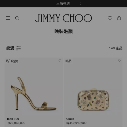
跳
出游甄選
至
停
內
止
容
自
動
輪
晚裝魅韻
播
篩選
146
產品
热门趋势
新品
Jenn 100
Cloud
Rp23,868,000
Rp110,940,000