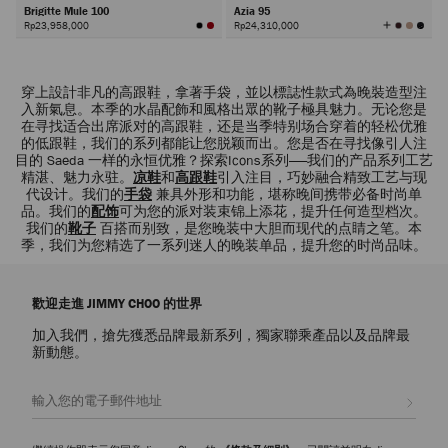
Brigitte Mule 100
Azia 95
查
Rp23,958,000
Rp24,310,000
看
所
有
顏
色
下
一
穿上設計非凡的高跟鞋，拿著手袋，並以標誌性款式為晚裝造型注
頁
入新氣息。本季的水晶配飾和風格出眾的靴子極具魅力。无论您是
在寻找适合出席派对的高跟鞋，还是当季特别场合穿着的轻松优雅
的低跟鞋，我们的系列都能让您脱颖而出。您是否在寻找像引人注
目的 Saeda 一样的永恒优雅？探索Icons系列——我们的产品系列工艺
精湛、魅力永驻。
凉鞋
和
高跟鞋
引入注目，巧妙融合精致工艺与现
代设计。我们的
手袋
兼具外形和功能，堪称晚间携带必备时尚单
品。我们的
配饰
可为您的派对装束锦上添花，提升任何造型档次。
我们的
靴子
百搭而别致，是您晚装中大胆而现代的点睛之笔。本
季，我们为您精选了一系列迷人的晚装单品，提升您的时尚品味。
歡迎走進 JIMMY CHOO 的世界
加入我們，搶先獲悉品牌最新系列，獨家聯乘產品以及品牌最
新動態。
註册會員