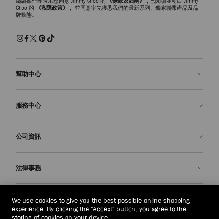
繼續操作即表示您同意 Jimmy Choo 的
《條款及細則》，
已閱讀並明白 Jimmy
Choo 的
《私隱政策》，
並同意率先獲悉我們的最新系列、獨家聯乘產品及品
牌動態。
幫助中心
聯絡我們
服務中心
常見問題解答
查看訂單狀態
預約服務
公司資訊
申請退貨
定制服務
精品店
護理與維修
關於我們
法律事務
送貨
保修服務
我們的歷史
退貨或換貨
JC 世界
私隱政策
印尼
(Rp)
We use cookies to give you the best possible online shopping
我們的影響與責任
條款與條件
experience. By clicking the "Accept" button, you agree to the
storing of cookies on your device.