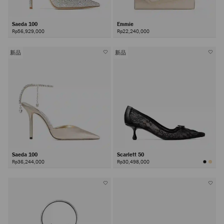
Saeda 100
Emmie
Rp56,929,000
Rp22,240,000
新品
新品
Saeda 100
Scarlett 50
Rp36,244,000
Rp30,498,000