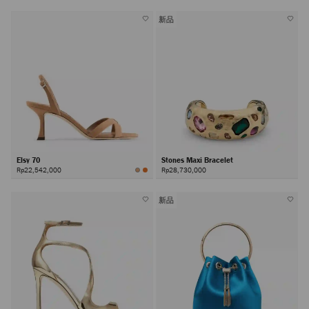
新品
Elsy 70
Stones Maxi Bracelet
Rp22,542,000
Rp28,730,000
新品