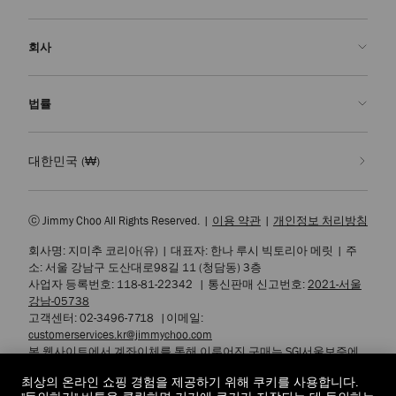
FAQ
주문 확인">주문 확인
방문 예약
회사
반품 신청
주문 제작
부티크 찾기
관리 & 수선
Jimmy Choo
법률
배송
품질 보증
우리의 역사
반품 & 교환
JC World
개인정보 처리방침
대한민국
(₩)
우리의 영향력과 책임
이용 약관
우리의 영향
잊혀질 권리
ⓒ Jimmy Choo All Rights Reserved.
|
이용 약관
|
개인정보 처리방침
장인정신의 연금술
개인정보 열람 요청서
회사명: 지미추 코리아(유)
|
대표자: 한나 루시 빅토리아 메릿
|
주
채용
기업 정책
소: 서울 강남구 도산대로98길 11 (청담동) 3층
쿠키 설정
사업자 등록번호: 118-81-22342
|
통신판매 신고번호:
2021-서울
강남-05738
접근성
고객센터: 02-3496-7718
|
이메일:
customerservices.kr@jimmychoo.com
본 웹사이트에서 계좌이체를 통해 이루어진 구매는 SGI서울보증에
서 제공하는 소비자피해 배상보험 서비스를 통해 보호됩니다.
최상의 온라인 쇼핑 경험을 제공하기 위해 쿠키를 사용합니다.
또한 에스크로 구매안전 서비스에 가입하여 고객님의 안전한 거래