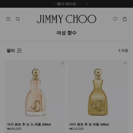
내
신상품 더 알아보기
휴가 에디션
용
캐
으
러
로
셀
건
자
너
동
여성 향수
뛰
재
기
생
중
필터
3
제품
지
아이 원트 추 오 드 퍼퓸 100ml
아이 원트 추 르 퍼퓸 100ml
₩193,000
₩213,000