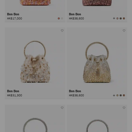
Bon Bon
Bon Bon
查
HK$17,000
HK$38,600
看
所
有
顏
色
Bon Bon
Bon Bon
查
HK$31,300
HK$38,600
看
所
有
顏
色