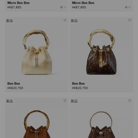
Micro Bon Bon
Micro Bon Bon
HK$7,850
HK$7,850
新品
新品
Bon Bon
Bon Bon
HK$20,700
HK$20,700
新品
新品