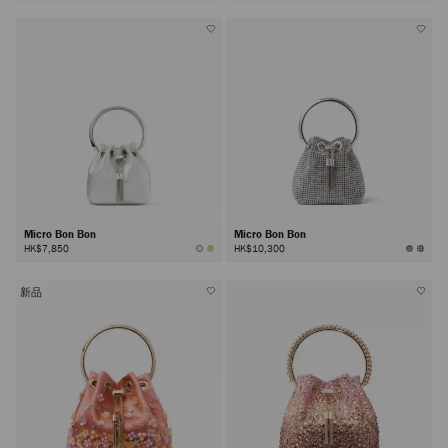
Micro Bon Bon
Micro Bon Bon
HK$7,850
HK$10,300
新品