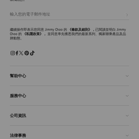
註册會員
繼續操作即表示您同意 Jimmy Choo 的
《條款及細則》，
已閱讀並明白 Jimmy
Choo 的
《私隱政策》，
並同意率先獲悉我們的最新系列、獨家聯乘產品及品
牌動態。
幫助中心
聯絡我們
服務中心
常見問題解答
查看訂單狀態
預約服務
公司資訊
申請退貨
定制服務
精品店
護理與維修
關於我們
法律事務