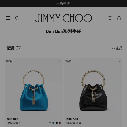
跳
出游甄選
至
停
內
止
容
自
動
輪
Bon Bon系列手袋
播
篩選
55
產品
新品
新品
Bon Bon
Bon Bon
查
HK$8,850
HK$30,200
看
所