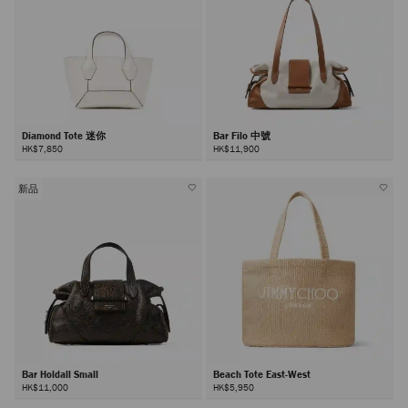
Diamond Tote 迷你
Bar Filo 中號
HK$7,850
HK$11,900
新品
Bar Holdall Small
Beach Tote East-West
HK$11,000
HK$5,950