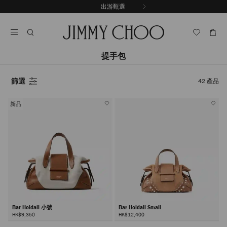
跳
出游甄選
至
停
內
止
容
自
動
輪
提手包
播
篩選
42
產品
新品
Bar Holdall 小號
Bar Holdall Small
HK$9,350
HK$12,400