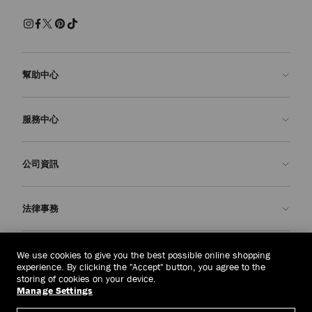
幫助中心
聯絡我們
服務中心
常見問題解答
查看訂單狀態
預約服務
公司資訊
申請退貨
定制服務
精品店
護理與維修
關於我們
法律事務
送貨
保修服務
我們的歷史
退貨或換貨
JC 世界
私隱政策
老撾
(HK$)
We use cookies to give you the best possible online shopping
我們的影響與責任
條款與條件
experience. By clicking the "Accept" button, you agree to the
storing of cookies on your device.
我們的影響
被遺忘權
Manage Settings
© 2026 Jimmy Choo
匠心工藝
主體存取請求表