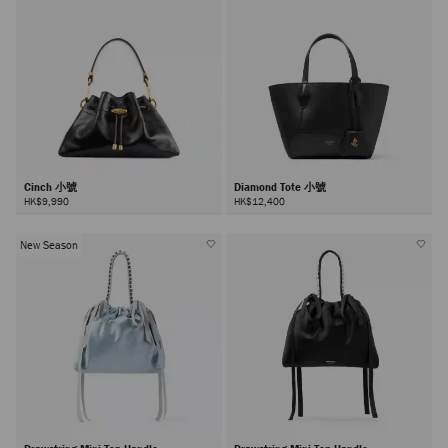
Cinch 小號
Diamond Tote 小號
HK$9,990
HK$12,400
New Season