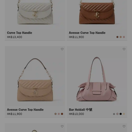
Curve Top Handle
Avenue Curve Top Handle
HK$13,400
HK$11,900
Avenue Curve Top Handle
Bar Holdall 中號
查
HK$11,900
HK$13,000
看
所
有
顏
色