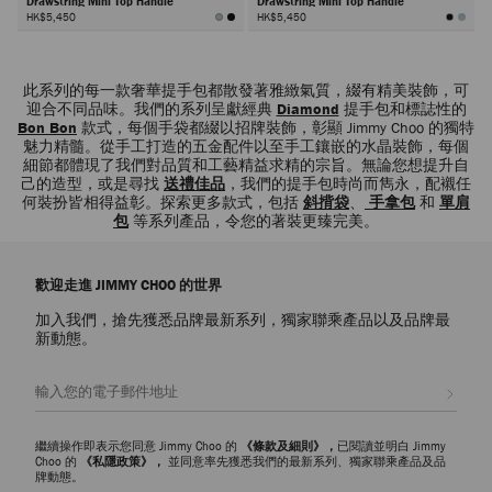
Drawstring Mini Top Handle
Drawstring Mini Top Handle
HK$5,450
HK$5,450
下
一
此系列的每一款奢華提手包都散發著雅緻氣質，綴有精美裝飾，可
頁
迎合不同品味。我們的系列呈獻經典
Diamond
提手包和標誌性的
Bon Bon
款式，每個手袋都綴以招牌裝飾，彰顯 Jimmy Choo 的獨特
魅力精髓。從手工打造的五金配件以至手工鑲嵌的水晶裝飾，每個
細節都體現了我們對品質和工藝精益求精的宗旨。無論您想提升自
己的造型，或是尋找
送禮佳品
，我們的提手包時尚而雋永，配襯任
何裝扮皆相得益彰。探索更多款式，包括
斜揹袋
、
手拿包
和
單肩
包
等系列產品，令您的著裝更臻完美。
歡迎走進 JIMMY CHOO 的世界
加入我們，搶先獲悉品牌最新系列，獨家聯乘產品以及品牌最
新動態。
註册會員
繼續操作即表示您同意 Jimmy Choo 的
《條款及細則》，
已閱讀並明白 Jimmy
Choo 的
《私隱政策》，
並同意率先獲悉我們的最新系列、獨家聯乘產品及品
牌動態。