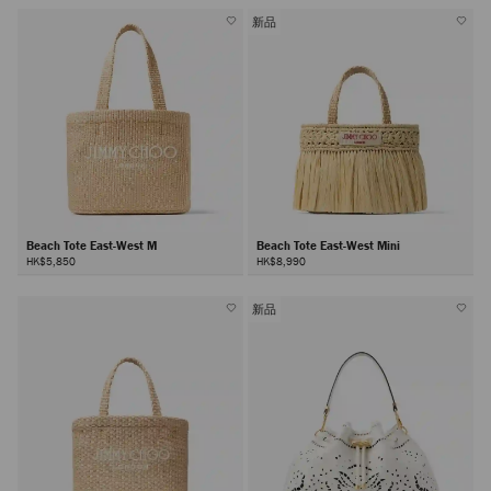
新品
Beach Tote East-West M
Beach Tote East-West Mini
HK$5,850
HK$8,990
新品