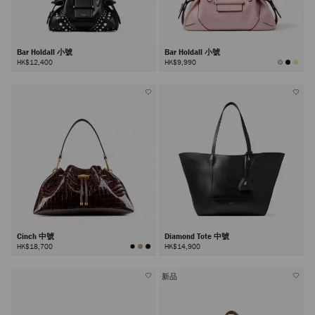
Bar Holdall 小號
Bar Holdall 小號
HK$12,400
HK$9,990
Cinch 中號
Diamond Tote 中號
HK$18,700
HK$14,900
新品