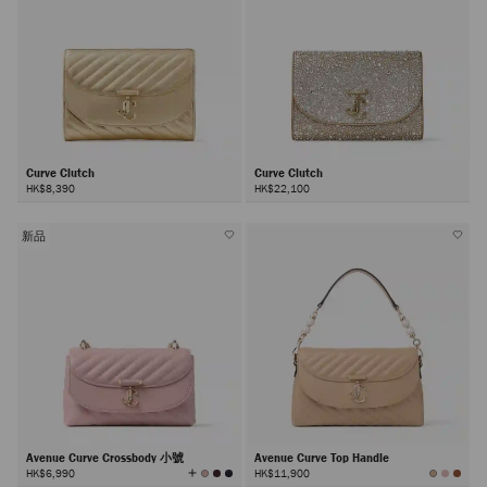
Curve Clutch
Curve Clutch
HK$8,390
HK$22,100
新品
Avenue Curve Crossbody 小號
Avenue Curve Top Handle
查
HK$6,990
HK$11,900
看