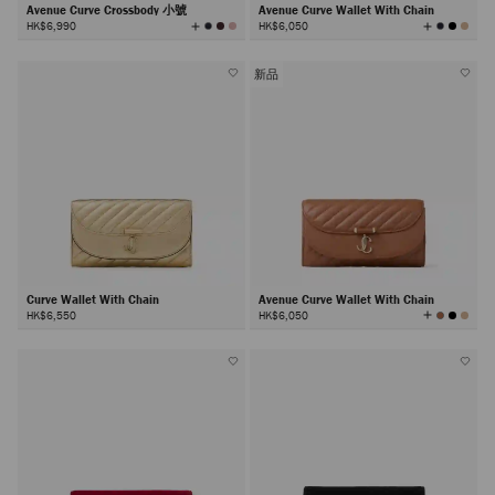
Avenue Curve Crossbody 小號
Avenue Curve Wallet With Chain
查
查
HK$6,990
HK$6,050
看
看
所
所
有
有
顏
顏
色
色
新品
Curve Wallet With Chain
Avenue Curve Wallet With Chain
查
HK$6,550
HK$6,050
看
所
有
顏
色