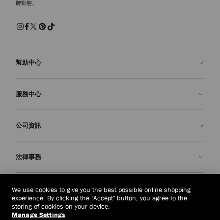
牌動態。
幫助中心
聯絡我們
服務中心
常見問題解答
查看訂單狀態
預約服務
公司資訊
申請退貨
定制服務
精品店
護理與維修
關於我們
法律事務
送貨
保修服務
我們的歷史
退貨或換貨
JC 世界
私隱政策
老撾
(HK$)
We use cookies to give you the best possible online shopping
我們的影響與責任
條款與條件
experience. By clicking the "Accept" button, you agree to the
storing of cookies on your device.
我們的影響
被遺忘權
Manage Settings