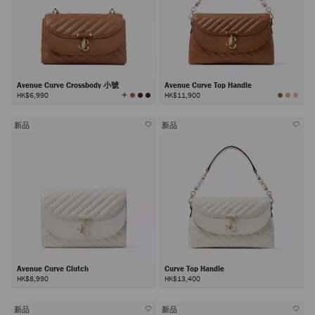
Avenue Curve Crossbody 小號
Avenue Curve Top Handle
查
HK$6,990
HK$11,900
看
所
有
顏
色
新品
新品
Avenue Curve Clutch
Curve Top Handle
HK$8,990
HK$13,400
新品
新品