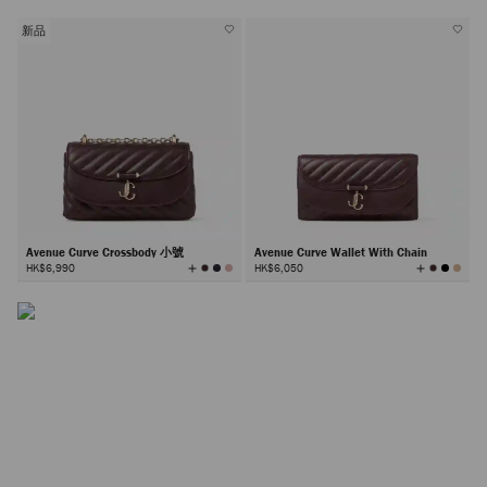
有
顏
色
新品
Curve 手袋
Avenue Curve Crossbody 小號
Avenue Curve Wallet With Chain
Curve 系列展現永恆不朽的優雅風範，無論手提包、提手
查
查
HK$6,990
HK$6,050
看
看
所
所
包、斜揹袋款式還是銀包，均綴有標誌性 JC 花押字。
有
有
顏
顏
色
色