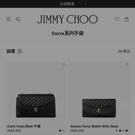
跳
出游甄選
至
停
內
止
容
自
動
輪
Curve系列手袋
播
篩選
29
產品
Curve Cross Body 中號
Avenue Curve Wallet With Chain
查
HK$9,350
HK$6,050
看
所