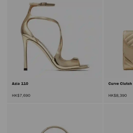
Azia 110
Curve Clutc
HK$7,690
HK$8,390