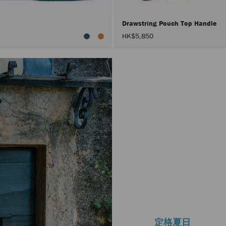
0
Drawstring Pouch Top Handle
HK$5,850
定格夏日