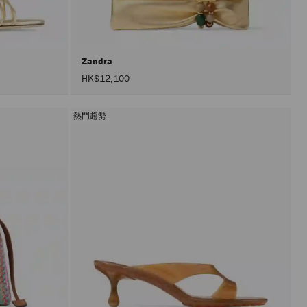
情
况
下
进
行
更
Zandra
新。
HK$12,100
只
有
在
激
熱門趨勢
活"应
用"按
钮
后
才
会
执
行
产
品
更
新。