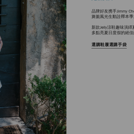
品牌好友携手Jimmy 
旖旎風光生動詮釋本季
新款Jelly涼鞋趣味
多點亮夏日度假的絕佳
選購鞋履
選購手袋