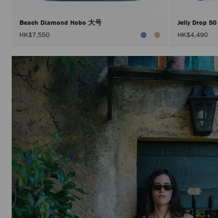
Beach Diamond Hobo 大号
Jelly Drop 5
HK$7,550
HK$4,490