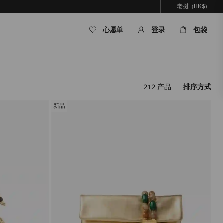
老挝
(HK$)
心愿单
登录
包袋
212
产品
排序方式
应
用
新品
筛
选
条
件，
内
容
将
在
不
重
新
加
载
页
面
的