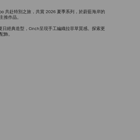
Choo 共赴特別之旅，共賞 2026 夏季系列，於蔚藍海岸的
主推作品。
演繹夏日經典造型，Cinch呈現手工編織拉菲草質感。探索更
配飾。