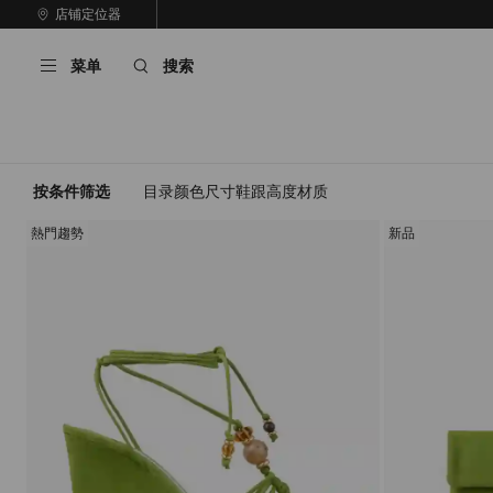
跳
店铺定位器
至
停
内
止
菜单
搜索
容
自
动
轮
换
播
放
按条件筛选
目录
颜色
尺寸
鞋跟高度
材质
熱門趨勢
新品