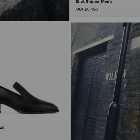
Eliot Slipper Men's
MOP$6,490
 45