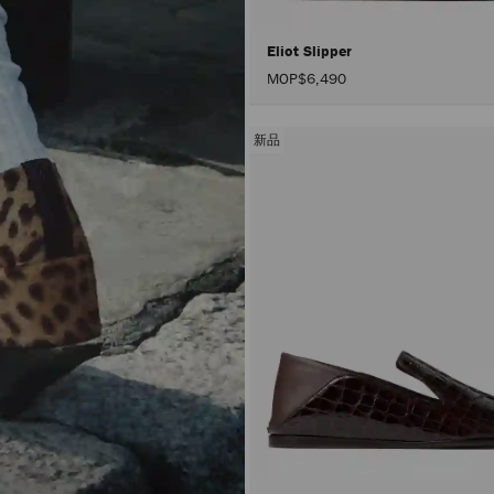
Eliot Slipper
MOP$6,490
新品