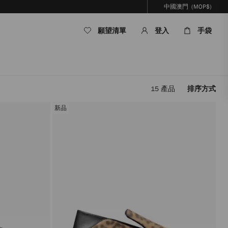
中國澳門
(MOP$)
願望清單
登入
手袋
15
產品
排序方式
套
用
新品
篩
選
條
件，
內
容
將
被
更
新，
而
無
需
重
新
載