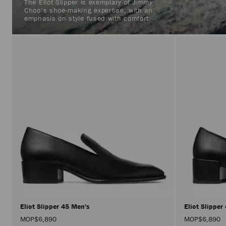
The Eliot Slipper is exemplary of Jimmy
Choo’s shoe-making expertise; with an
emphasis on style fused with comfort.
Eliot Slipper 45 Men's
Eliot Slipper
MOP$6,890
MOP$6,890