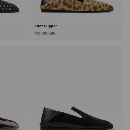
入
頁
面。
只
有
在
Eliot Slipper
啟
MOP$9,690
用
「套
用」
按
鈕
後，
才
會
執
行
產
品
更
新。