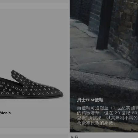
男士Eliot便鞋
而便鞋可追溯至 19 世紀英
r Men's
的精緻奢華，但在 20 世紀 6
登派”所接納，以其犀利不羈
爲優雅反叛的象徵。
新品