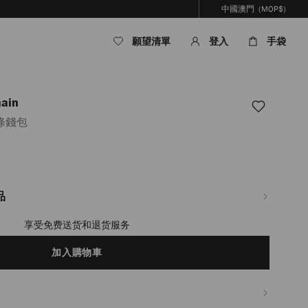
中國澳門
(MOP$)
願望清單
登入
手袋
hain
條錢包
om/mo/hy_MO/%E5%A5%B3%E5%A3%AB/%E9%85%8D%E9%A3%BE/curve-
品
%B5%E8%89%B2%E7%B5%8E%E7%B8%AB%E7%B4%8D%E5%B8%95%E7%BE%8
享受免费送货和退货服务
加入購物車