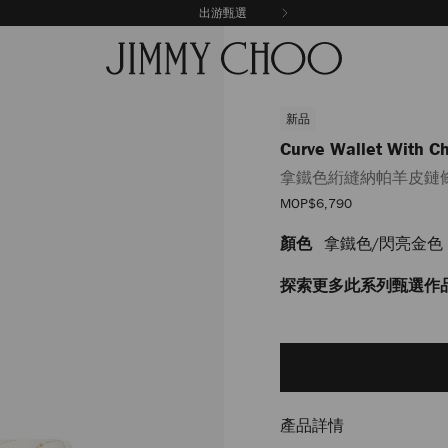
出游甄選
新品
Curve Wallet With C
拿鐵色絎縫納帕羊皮鏈
優
MOP$6,790
惠
價
顏色
拿鐵色/閃亮金色
https://www.jimmychoo.c
wallet-
with-
探索更多此系列甄選作
chain/%E6%8B%BF%E9%90
J000184629001.html
Add
to
cart
options
產品詳情