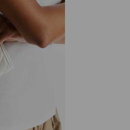
Curve Wallet With
Chain
正
MOP$6,790
價