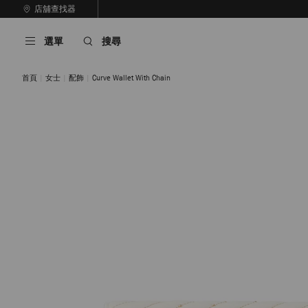
跳
店舖查找器
至
停
內
止
選單
搜尋
容
自
動
輪
首頁
女士
配飾
Curve Wallet With Chain
播