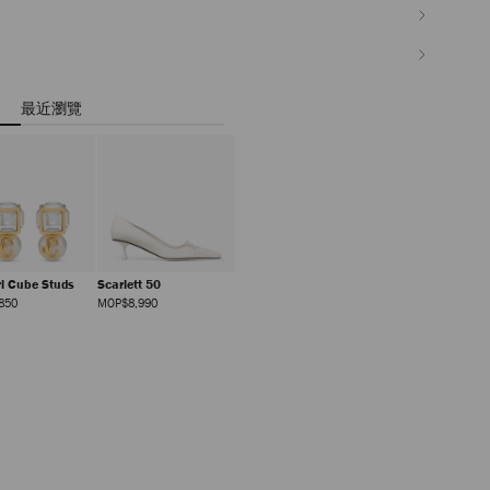
最近瀏覽
rl Cube Studs
Scarlett 50
正
正
850
MOP$8,990
價
價