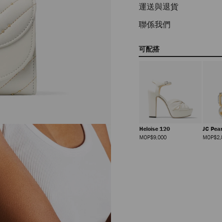
運送與退貨
聯係我們
可配搭
Heloise 120
JC Pea
正
MOP$9,000
MOP$2,
價