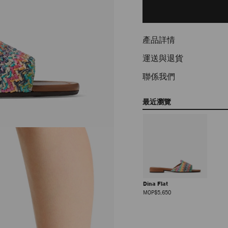
to
cart
options
產品詳情
運送與退貨
聯係我們
最近瀏覽
Dina Flat
正
MOP$5,650
價