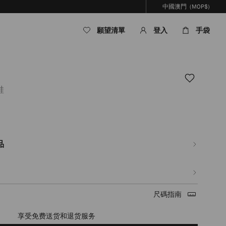
中國澳門
(MOP$)
願望清單
登入
手袋
鞋
om/mo/hy_MO/%E5%A5%B3%E5%A3%AB/%E9%9E%8B%E5%B1%A5/dina-
B2%E4%BA%BA%E5%AD%97%E7%B4%8B%E6%8B%89%E8%8F%B2%E8%8D%89
品
尺碼指南
享受免费送货和退货服务