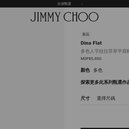
出游甄選
新品
Dina Flat
多色人字紋拉菲草平底
優
MOP$5,650
惠
價
顏色
多色
https://www.jimmychoo.c
flat/%E5%A4%9A%E8%89%
DINAFLATKXT000064.html
探索更多此系列甄選作
尺寸
選擇尺碼
Add