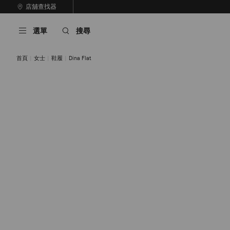
跳
店舖查找器
至
停
內
止
選單
搜尋
容
自
動
輪
首頁
女士
鞋履
Dina Flat
播