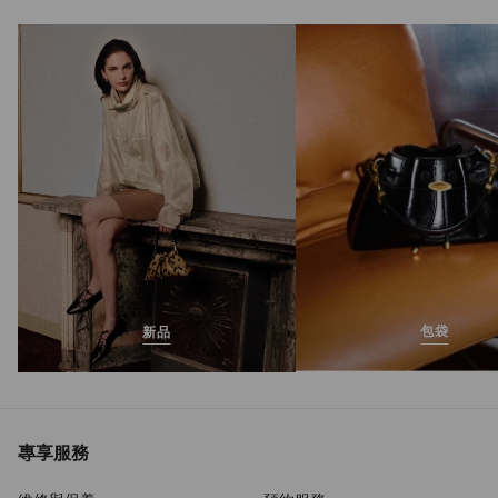
Jenn 100
正
MOP$7,050
價
包袋
新品
專享服務