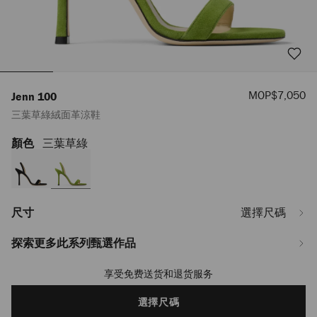
優
MOP$7,050
Jenn 100
惠
三葉草綠絨面革涼鞋
價
顏色
三葉草綠
https://www.jimmychoo.com/mo/hy_MO/%E5%A5%B3%E5%A3%AB/%E9%9
100/%E4%B8%89%E8%91%89%E8%8D%89%E7%B6%A0%E7%B5%A8%E9%
JENN100SUE072388.html
尺寸
選擇尺碼
探索更多此系列甄選作品
享受免费送货和退货服务
Add
to
cart
選擇尺碼
options