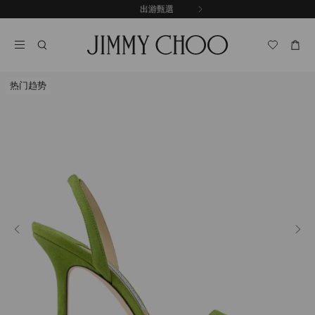
跳
探索新品
出游甄選
至
停
內
止
容
自
動
輪
热门趋势
播