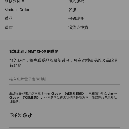
維修與保養
預約服務
Made-to-Order
客服
禮品
保修說明
送貨
退貨或換貨
歡迎走進 JIMMY CHOO 的世界
加入我們，搶先獲悉品牌最新系列，獨家聯乘產品以及品牌最
新動態。
註册會員
繼續操作即表示您同意 Jimmy Choo 的
《條款及細則》，
已閱讀並明白 Jimmy
Choo 的
《私隱政策》，
並同意率先獲悉我們的最新系列、獨家聯乘產品及品
牌動態。