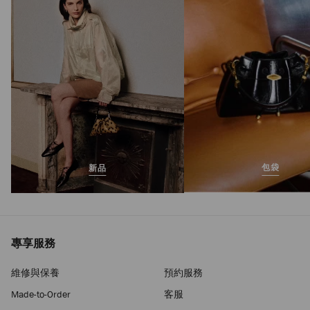
正
MOP$7,550
價
包袋
新品
專享服務
維修與保養
預約服務
Made-to-Order
客服