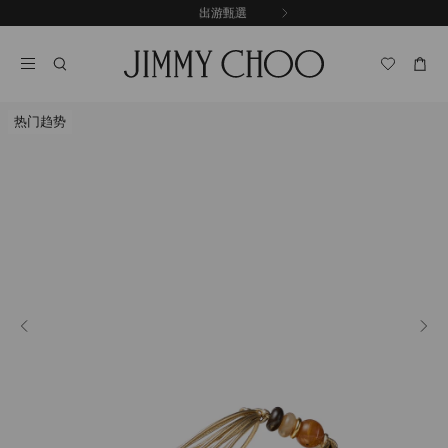
跳
探索新品
出游甄選
至
停
內
止
容
自
動
輪
热门趋势
播