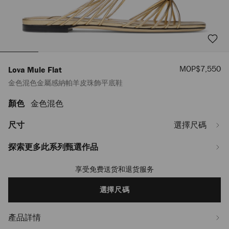
優
MOP$7,550
Lova Mule Flat
惠
金色混色金屬感納帕羊皮珠飾平底鞋
價
顏色
金色混色
https://www.jimmychoo.com/mo/hy_MO/%E5%A5%B3%E5%A3%AB/%E9%9
mule-
flat/%E9%87%91%E8%89%B2%E6%B7%B7%E8%89%B2%E9%87%91%E5%
尺寸
選擇尺碼
LOVAMULEFLATIPROO0111.html
探索更多此系列甄選作品
享受免费送货和退货服务
Add
to
cart
選擇尺碼
options
產品詳情