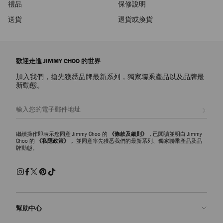
禮品
保修說明
送貨
退貨或換貨
歡迎走進 JIMMY CHOO 的世界
加入我們，搶先獲悉品牌最新系列，獨家聯乘產品以及品牌最
新動態。
註册會員
繼續操作即表示您同意 Jimmy Choo 的
《條款及細則》，
已閱讀並明白 Jimmy
Choo 的
《私隱政策》，
並同意率先獲悉我們的最新系列、獨家聯乘產品及品
牌動態。
幫助中心