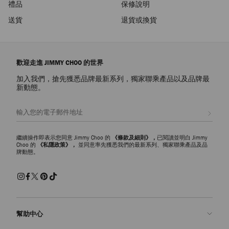
禮品
保修說明
送貨
退貨或換貨
歡迎走進 JIMMY CHOO 的世界
加入我們，搶先獲悉品牌最新系列，獨家聯乘產品以及品牌最
新動態。
註册會員
繼續操作即表示您同意 Jimmy Choo 的
《條款及細則》，
已閱讀並明白 Jimmy
Choo 的
《私隱政策》，
並同意率先獲悉我們的最新系列、獨家聯乘產品及品
牌動態。
幫助中心