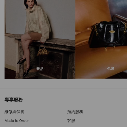
正
MOP$7,550
價
包袋
新品
專享服務
維修與保養
預約服務
Made-to-Order
客服