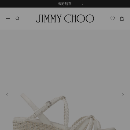
跳
探索新品
出游甄選
至
停
內
止
容
自
動
輪
播