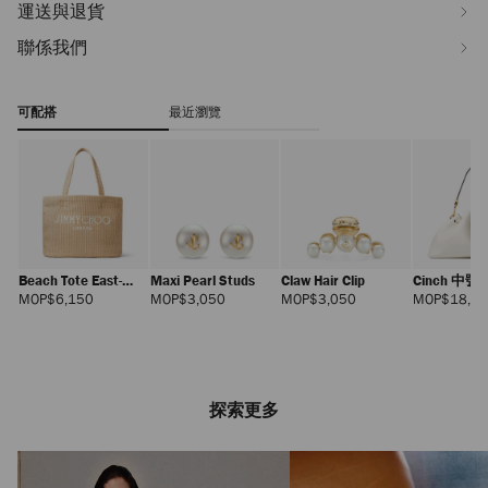
運送與退貨
聯係我們
可配搭
最近瀏覽
Beach Tote East-
Maxi Pearl Studs
Claw Hair Clip
Cinch 中號
West
正
正
正
MOP$6,150
MOP$3,050
MOP$3,050
MOP$18,0
價
價
價
探索更多
Nyra 60