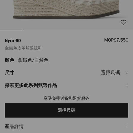
優
MOP$7,550
Nyra 60
惠
拿鐵色皮革船跟涼鞋
價
顏色
拿鐵色/自然色
https://www.jimmychoo.com/mo/hy_MO/%E5%A5%B3%E5%A3%AB/%E9%9
60/%E6%8B%BF%E9%90%B5%E8%89%B2%E7%9A%AE%E9%9D%A9%E8%8
NYRA60ZKQ121606.html
尺寸
選擇尺碼
探索更多此系列甄選作品
享受免费送货和退货服务
Add
to
cart
選擇尺碼
options
產品詳情