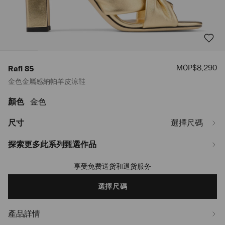
優
MOP$8,290
Rafi 85
惠
金色金屬感納帕羊皮涼鞋
價
顏色
金色
https://www.jimmychoo.com/mo/hy_MO/%E5%A5%B3%E5%A3%AB/%E9%9E
85/%E9%87%91%E8%89%B2%E9%87%91%E5%B1%AC%E6%84%9F%E7%B
RAFI85MNAOO0022.html
尺寸
選擇尺碼
探索更多此系列甄選作品
享受免费送货和退货服务
Add
to
cart
選擇尺碼
options
產品詳情