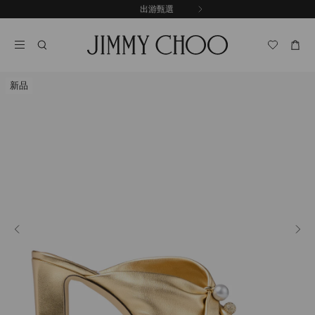
跳
探索新品
出游甄選
至
停
內
止
容
自
動
輪
新品
播