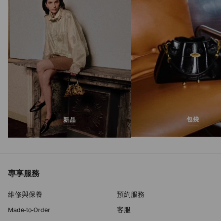
正
MOP$8,290
價
包袋
新品
專享服務
維修與保養
預約服務
Made-to-Order
客服