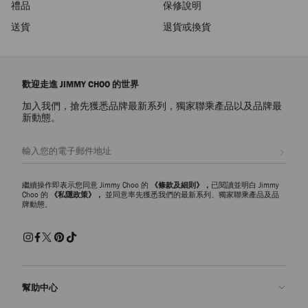
禮品
保修說明
送貨
退貨或換貨
歡迎走進 JIMMY CHOO 的世界
加入我們，搶先獲悉品牌最新系列，獨家聯乘產品以及品牌最
新動態。
註册會員
繼續操作即表示您同意 Jimmy Choo 的
《條款及細則》，
已閱讀並明白 Jimmy
Choo 的
《私隱政策》，
並同意率先獲悉我們的最新系列、獨家聯乘產品及品
牌動態。
幫助中心