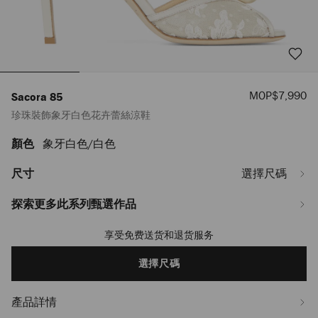
優
MOP$7,990
Sacora 85
惠
珍珠裝飾象牙白色花卉蕾絲涼鞋
價
顏色
象牙白色/白色
https://www.jimmychoo.com/mo/hy_MO/%E5%A5%B3%E5%A3%AB/%E9%9E
85/%E7%8F%8D%E7%8F%A0%E8%A3%9D%E9%A3%BE%E8%B1%A1%E7%8
SACORA85FXW000698.html
尺寸
選擇尺碼
探索更多此系列甄選作品
享受免费送货和退货服务
Add
to
cart
選擇尺碼
options
產品詳情