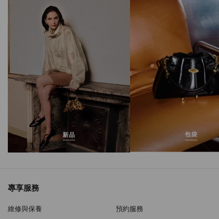
Sacora 85
正
MOP$7,990
價
包袋
新品
專享服務
維修與保養
預約服務