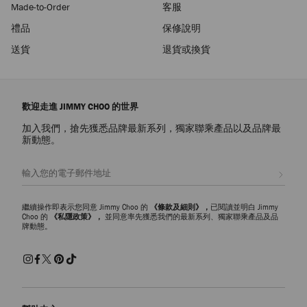
Made-to-Order
客服
禮品
保修說明
送貨
退貨或換貨
歡迎走進 JIMMY CHOO 的世界
加入我們，搶先獲悉品牌最新系列，獨家聯乘產品以及品牌最
新動態。
註册會員
繼續操作即表示您同意 Jimmy Choo 的
《條款及細則》，
已閱讀並明白 Jimmy
Choo 的
《私隱政策》，
並同意率先獲悉我們的最新系列、獨家聯乘產品及品
牌動態。