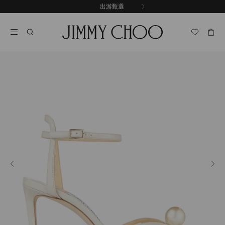
跳
探索新品
出游甄選
至
停
內
止
容
自
動
輪
播