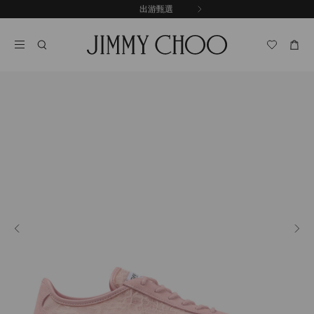
跳
探索新品
出游甄選
至
停
內
止
容
自
動
輪
播