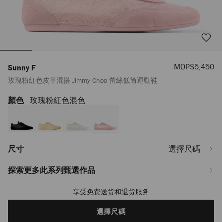
優
MOP$5,450
Sunny F
惠
玫瑰粉紅色皮革混搭 Jimmy Choo 蕾絲低筒運動鞋
價
顏色
玫瑰粉紅色混色
https://www.jimmychoo.com/mo/hy_MO/%E5%A5%B3%E5%A3%AB/%E9%9
f/%E7%8E%AB%E7%91%B0%E7%B2%89%E7%B4%85%E8%89%B2%E7%9A%
jimmy-
choo-
%E8%95%BE%E7%B5%B2%E4%BD%8E%E7%AD%92%E9%81%8B%E5%8B%9
SUNNYFZGB112629.html
尺寸
選擇尺碼
探索更多此系列甄選作品
享受免费送货和退货服务
Add
to
cart
選擇尺碼
options