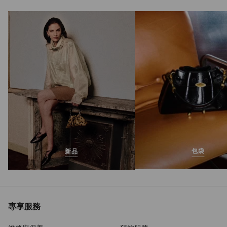
Sunny F
正
MOP$5,450
價
包袋
新品
專享服務