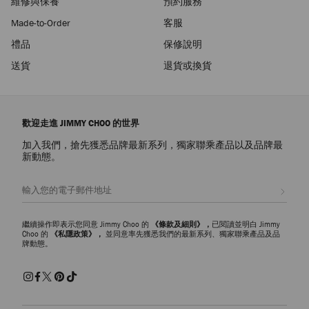
維修與保養
預約服務
Made-to-Order
客服
禮品
保修說明
送貨
退貨或換貨
歡迎走進 JIMMY CHOO 的世界
加入我們，搶先獲悉品牌最新系列，獨家聯乘產品以及品牌最
新動態。
註册會員
繼續操作即表示您同意 Jimmy Choo 的
《條款及細則》，
已閱讀並明白 Jimmy
Choo 的
《私隱政策》，
並同意率先獲悉我們的最新系列、獨家聯乘產品及品
牌動態。