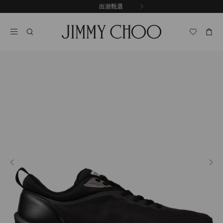
跳
探索新品
出游甄選
至
停
內
止
容
自
動
輪
播