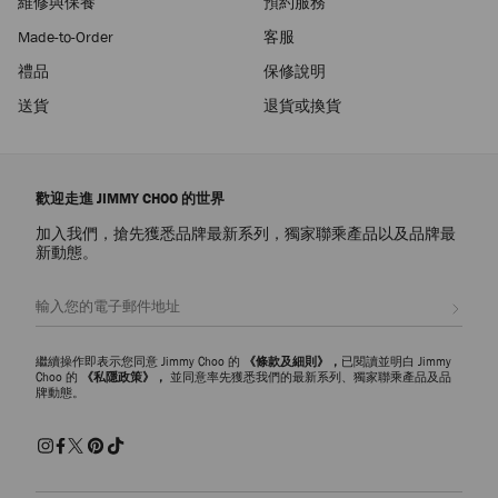
維修與保養
預約服務
Made-to-Order
客服
禮品
保修說明
送貨
退貨或換貨
歡迎走進 JIMMY CHOO 的世界
加入我們，搶先獲悉品牌最新系列，獨家聯乘產品以及品牌最
新動態。
註册會員
繼續操作即表示您同意 Jimmy Choo 的
《條款及細則》，
已閱讀並明白 Jimmy
Choo 的
《私隱政策》，
並同意率先獲悉我們的最新系列、獨家聯乘產品及品
牌動態。