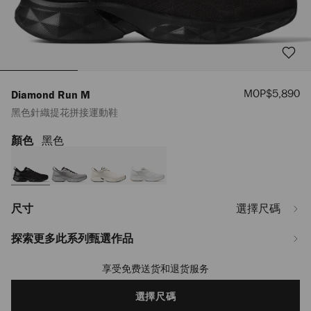
優
MOP$5,890
Diamond Run M
惠
黑色針織提花拼接運動鞋
價
顏色
黑色
https://www.jimmychoo.com/mo/hy_MO/%E7%94%B7%E5%A3%AB/%E9%9
run-
m/%E9%BB%91%E8%89%B2%E9%87%9D%E7%B9%94%E6%8F%90%E8%8A
DIAMONDRUNMZGE013754.html
尺寸
選擇尺碼
探索更多此系列甄選作品
享受免费送货和退货服务
Add
to
cart
選擇尺碼
options