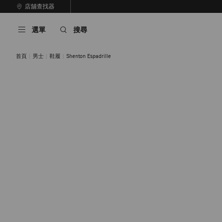
跳
店舖查找器
至
停
內
止
選單
搜尋
容
自
動
輪
首頁
男士
鞋履
Shenton Espadrille
播
午夜色
石色