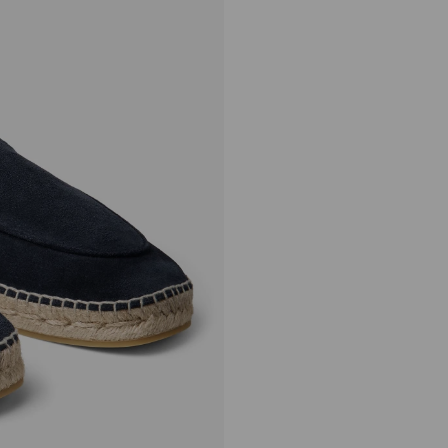
Shenton Espadrille
正
MOP$6,150
價