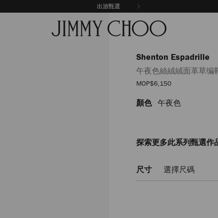
出游甄選
Shenton Espadrille
午夜色絲絨絨面革草编
優
MOP$6,150
惠
價
顏色
午夜色
https://www.jimmychoo.c
espadrille/%E5%8D%88%
SHENTONESPADRILLESVV0433
探索更多此系列甄選作
尺寸
選擇尺碼
Delivery es
Add