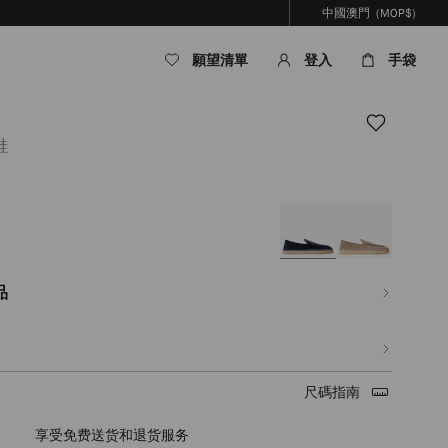
中國澳門
(MOP$)
願望清單
登入
手袋
鞋
om/mo/hy_MO/%E7%94%B7%E5%A3%AB/%E9%9E%8B%E5%B1%A5/shenton-
E5%A4%9C%E8%89%B2%E7%B5%B2%E7%B5%A8%E7%B5%A8%E9%9D%A2%E9%
35.html
品
尺碼指南
timated in 2-4 working days based on your location