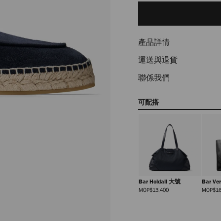
to
cart
options
產品詳情
運送與退貨
聯係我們
可配搭
Bar Holdall 大號
Bar Ver
Mediu
正
MOP$13,400
MOP$16
價