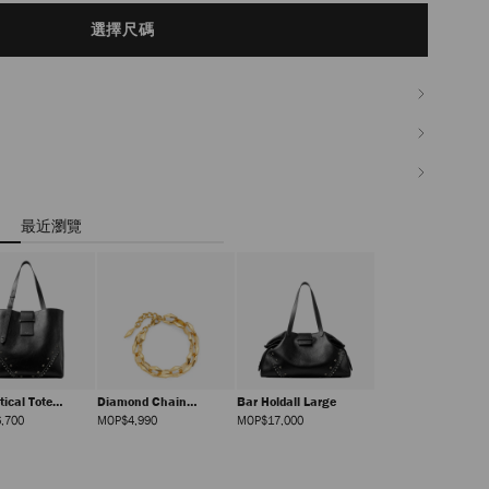
選擇尺碼
最近瀏覽
tical Tote
Diamond Chain
Bar Holdall Large
m
Bracelet
正
正
正
,700
MOP$4,990
MOP$17,000
價
價
價