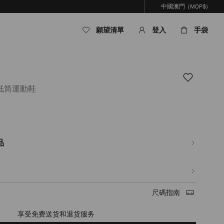
中國澳門
(MOP$)
願望清單
登入
手袋
低筒運動鞋
om/mo/hy_MO/%E7%94%B7%E5%A3%AB/%E9%9E%8B%E5%B1%A5/sunny-
%E5%92%8C%E6%A9%A1%E8%86%A0%E8%89%B2%E7%9A%AE%E9%9D%A9%E
品
尺碼指南
享受免费送货和退货服务