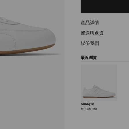
to
cart
options
產品詳情
運送與退貨
聯係我們
最近瀏覽
Sunny M
正
MOP$5,450
價