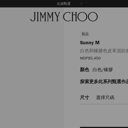
出游甄選
新品
Sunny M
白色和橡膠色皮革混紡
優
MOP$5,450
惠
價
顏色
白色/橡膠
https://www.jimmychoo.c
m/%E7%99%BD%E8%89%B2
SUNNYMQEI081729.html
探索更多此系列甄選作
尺寸
選擇尺碼
Add