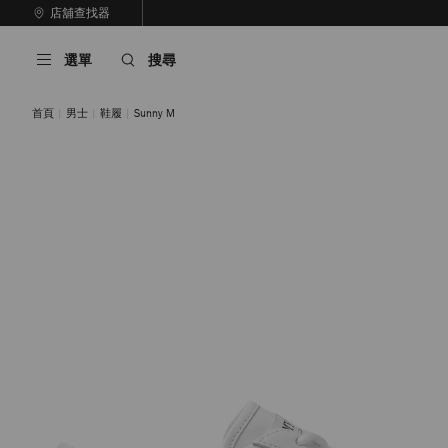
跳
店舖查找器
至
停
內
止
選單
搜尋
容
自
動
輪
首頁
男士
鞋履
Sunny M
播