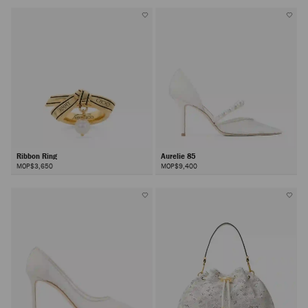
Ribbon Ring
Aurelie 85
MOP$3,650
MOP$9,400