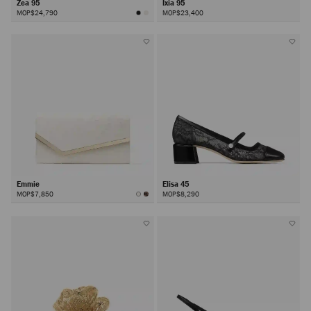
Zea 95
Ixia 95
MOP$24,790
MOP$23,400
Emmie
Elisa 45
MOP$7,850
MOP$8,290