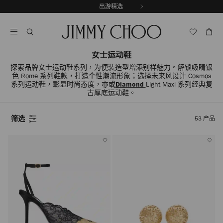
跳
出游精选
至
停
内
止
容
自
动
女士运动鞋
轮
换
探索品牌女士运动鞋系列，为便装造型增添别样魅力。解锁吸睛银
播
色 Rome 系列鞋款，打造个性潮流形象；选择未来风设计 Cosmos
放
系列运动鞋，彰显时尚态度，亦或
Diamond
Light Maxi 系列经典复
古厚底运动鞋。
筛选
53
产品