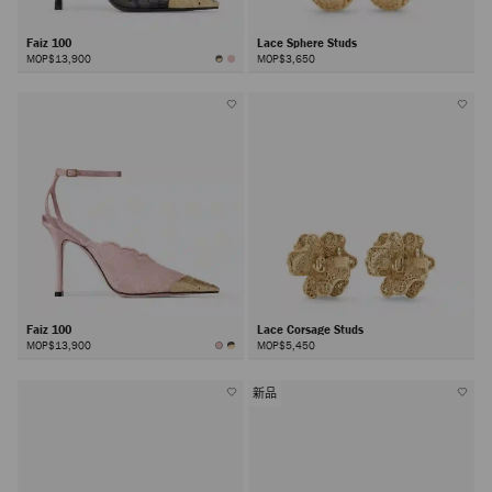
Faiz 100
Lace Sphere Studs
MOP$13,900
MOP$3,650
Faiz 100
Lace Corsage Studs
MOP$13,900
MOP$5,450
新品