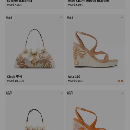
Scarlett Ballerina
Multi Charm Ribbon Bracelet
MOP$7,090
MOP$5,950
新品
新品
Cinch 中号
Ayla 110
MOP$19,300
MOP$9,090
新品
新品