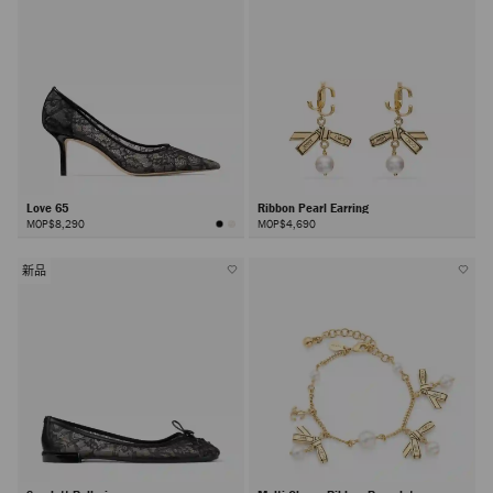
Love 65
Ribbon Pearl Earring
MOP$8,290
MOP$4,690
新品