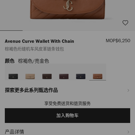
销
MOP$6,250
Avenue Curve Wallet With Chain
售
棕褐色绗缝机车风皮革链条钱包
价
格
颜色
棕褐色/亮金色
https://www.jimmychoo.com/mo/zh_MO/%E5%A5%B3%E5%A3%AB/%E9%8
curve-
wallet-
with-
chain/%E6%A3%95%E8%A4%90%E8%89%B2%E7%BB%97%E7%BC%9D%E6
J000184863001.html
探索更多此系列甄选作品
享受免费送货和退货服务
Add
to
cart
加入购物车
options
产品详情