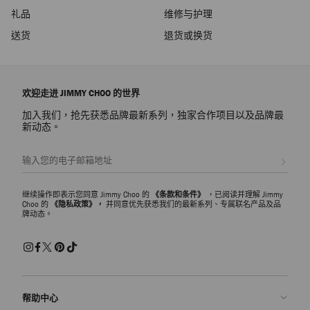
礼品
维修与护理
送货
退货或换货
欢迎走进 JIMMY CHOO 的世界
加入我们，抢先获悉品牌最新系列，独家合作项目以及品牌最
新动态。
注册会员
继续操作即表示您同意 Jimmy Choo 的
《条款和条件》
，已阅读并理解 Jimmy
Choo 的
《隐私政策》，
并同意优先获悉我们的最新系列、专属联名产品及品
牌动态。
帮助中心