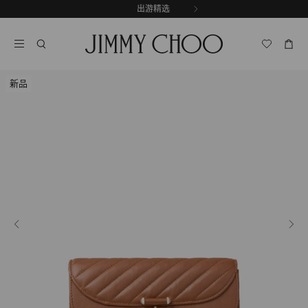
跳
探索新品
出游精选
至
停
内
止
容
自
动
轮
新品
换
播
放