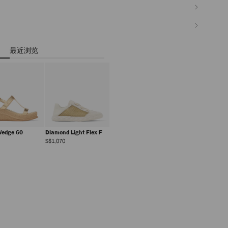
最近浏览
Wedge 60
Diamond Light Flex F
正
正
S$1,070
常
常
价
价
格
格