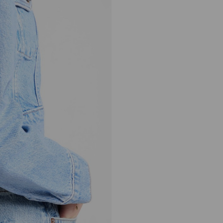
Bar Hobo 小号
正
S$1,350
常
价
格