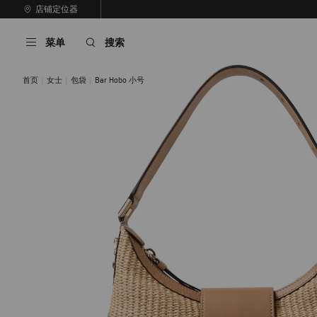
跳
店铺定位器
至
停
内
止
菜单
搜索
容
自
动
轮
首页
女士
包袋
Bar Hobo 小号
换
播
放