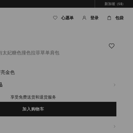
新加坡
(S$)
心愿单
登录
包袋
与太妃糖色撞色拉菲草单肩包
/亮金色
om/sg/zh_SG/%E5%A5%B3%E5%A3%AB/%E5%8C%85%E8%A2%8B/bar-
E5%85%89%E9%9D%A2%E5%B0%8F%E7%89%9B%E7%9A%AE%E8%BE%B9%E9
品
享受免费送货和退货服务
加入购物车