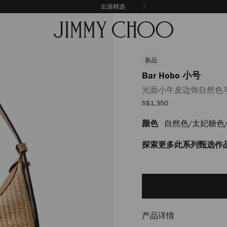
出游精选
新品
Bar Hobo 小号
光面小牛皮边饰自然色
销
S$1,350
售
价
颜色
自然色/太妃糖色
https://www.jimmychoo.c
格
hobo-
%E5%B0%8F%E5%8F%B7/%
探索更多此系列甄选作
J000183706001.html
Add
to
cart
options
产品详情