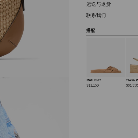
运送与退货
联系我们
搭配
Rafi Flat
Theia 
正
S$1,150
S$1,350
常
价
格