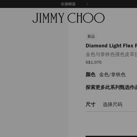
出游精选
新品
Diamond Light Flex 
金色与拿铁色撞色皮革
销
S$1,070
售
价
颜色
金色/拿铁色
https://www.jimmychoo.c
格
light-
flex-
探索更多此系列甄选作
f/%E9%87%91%E8%89%B2
DIAMONDLIGHTFLEXFQEAOO17
尺寸
选择尺码
Add