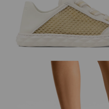
Lou
Avenue Curve
Crossbody 小号
正
正
S$388
S$1,350
常
常
价
价
格
格