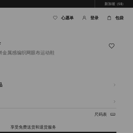
新加坡
(S$)
心愿单
登录
包袋
F
拼金属感编织网眼布运动鞋
om/sg/zh_SG/%E5%A5%B3%E5%A3%AB/%E9%9E%8B%E5%B1%A5/diamond-
品
%E4%B8%8E%E6%8B%BF%E9%93%81%E8%89%B2%E6%92%9E%E8%89%B2%E
73.html
尺码表
享受免费送货和退货服务