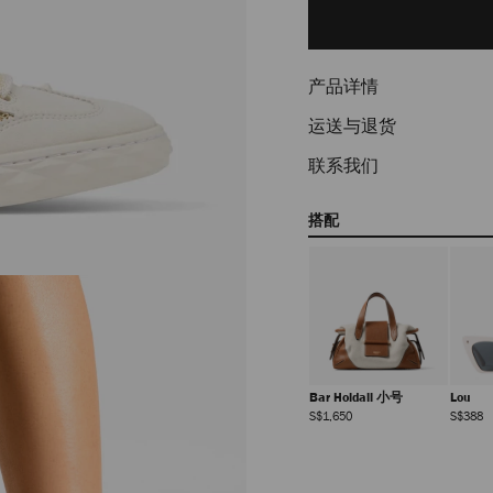
to
cart
options
产品详情
运送与退货
联系我们
搭配
JC Pearl Studs
Bar Hobo 小号
Bar Holdall 小号
Lou
正
正
正
S$425
S$1,350
S$1,650
S$388
常
常
常
价
价
价
格
格
格