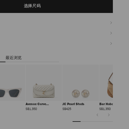
选择尺码
最近浏览
Avenue Curve
JC Pearl Studs
Bar Hobo 小号
Crossbody 小号
正
正
正
正
S$1,350
S$425
S$1,350
常
常
常
常
价
价
价
前
价
下
格
格
格
格
一
一
张
张