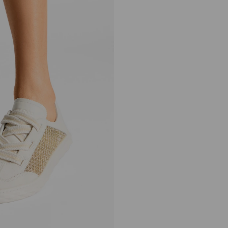
Diamond Light Flex F
正
S$1,070
常
价
格