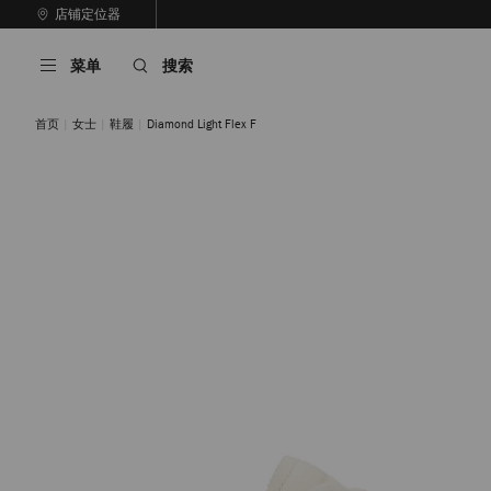
跳
店铺定位器
至
停
内
止
菜单
搜索
容
自
动
轮
首页
女士
鞋履
Diamond Light Flex F
换
播
放