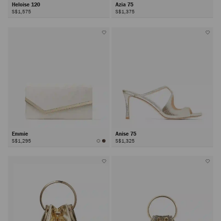
Heloise 120
Azia 75
S$1,575
S$1,375
Emmie
Anise 75
S$1,295
S$1,325