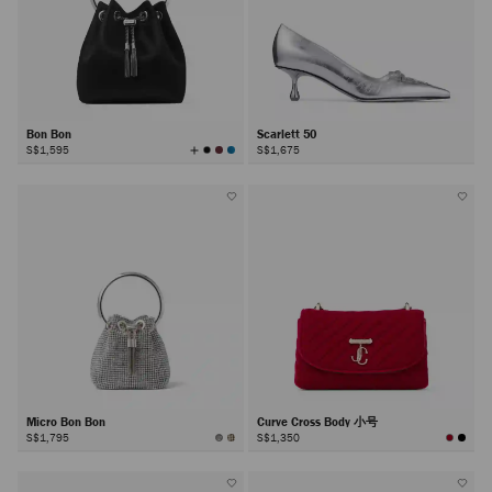
Bon Bon
Scarlett 50
查
S$1,595
S$1,675
看
所
有
颜
色
Micro Bon Bon
Curve Cross Body 小号
S$1,795
S$1,350