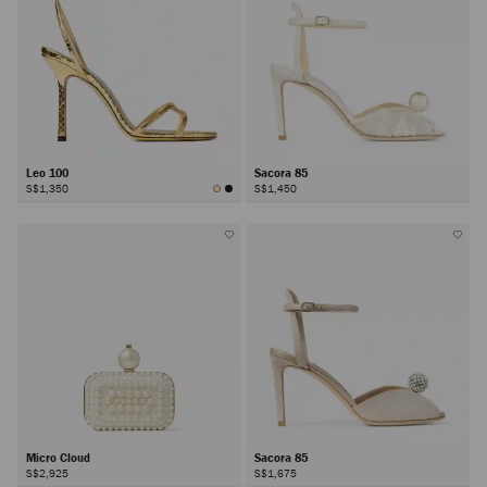
Leo 100
Sacora 85
S$1,350
S$1,450
Micro Cloud
Sacora 85
S$2,925
S$1,675