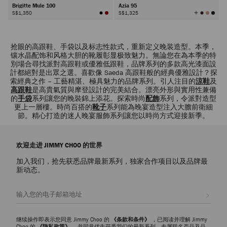
Brigitte Mule 100
Azia 95
查
S$1,350
S$1,325
看
所
有
颜
色
下
一
抢眼的高跟鞋、手袋以及标志性款式，重新定义晚装造型。本季，
步
镶水晶配饰和风格大胆的靴履彰显极致魅力。無論您在為本季的特
別場合尋找派對高跟鞋或優雅低跟鞋，品牌系列的多款高光漆面設
計都絕對是出眾之選。喜歡像 Saeda 高跟鞋般的經典優雅設計？探
索經典之作 – 工藝精湛、極具魅力的品牌系列。引人注目的
涼鞋
及
高跟鞋
是高貴氣質與摩登設計的完美結合。漂亮外形與實用性兼備
的
手袋
系列讓您的晚裝錦上添花。探索時尚
配飾
系列，令派對造型
更上一層樓。時尚百搭的
靴子
系列能為晚宴造型注入大膽前衛細
節。精心打造的迷人晚宴服飾系列讓您以時尚方式迎接新季。
欢迎走进 JIMMY CHOO 的世界
加入我们，抢先获悉品牌最新系列，独家合作项目以及品牌最
新动态。
注册会员
继续操作即表示您同意 Jimmy Choo 的
《条款和条件》
，已阅读并理解 Jimmy
Choo 的
《隐私政策》，
并同意优先获悉我们的最新系列、专属联名产品及品