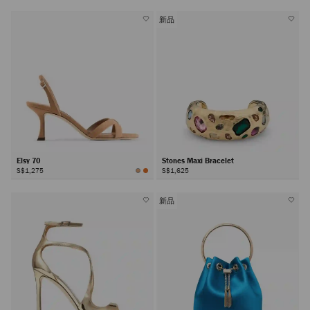
新品
Elsy 70
Stones Maxi Bracelet
S$1,275
S$1,625
新品