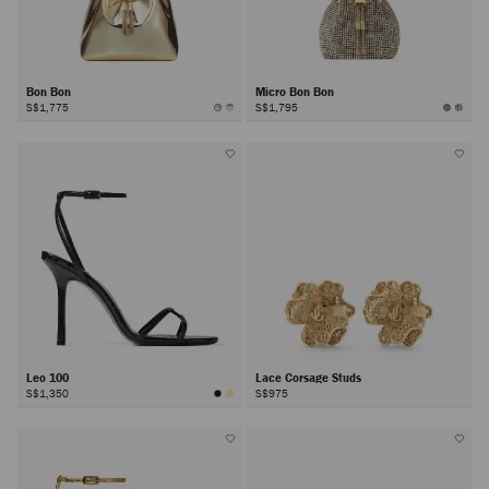
Bon Bon
Micro Bon Bon
S$1,775
S$1,795
Leo 100
Lace Corsage Studs
S$1,350
S$975