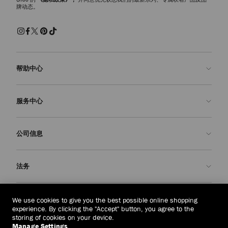
牌动态。
帮助中心
联系我们
服务中心
常见问题解答
查看订单状态">查看订单状态
预约服务
公司信息
提交退货
定制服务
查找精品店
护理与维修
关于我们
法务
送货
保修服务
我们的历史
退换货
JC 世界
隐私政策
新加坡
(S$)
We use cookies to give you the best possible online shopping
我们的影响与责任
条款与条件
experience. By clicking the "Accept" button, you agree to the
storing of cookies on your device.
我們的影響與責任
被遗忘权
Manage Settings