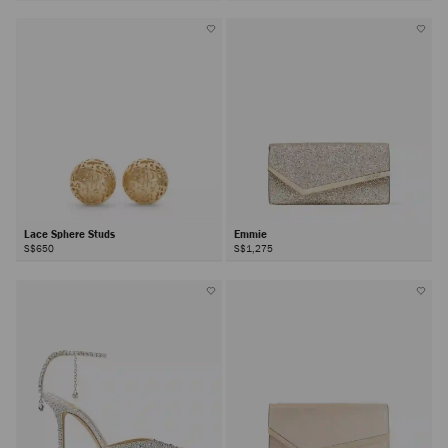
Lace Sphere Studs
Emmie
S$650
S$1,275