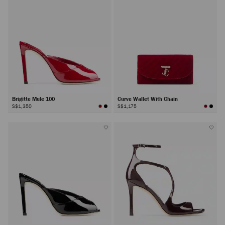
Brigitte Mule 100
Curve Wallet With Chain
S$1,350
S$1,175