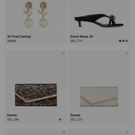
JC Pearl Earring
Emeri Stone 35
S$695
S$1,775
Emmie
Emmie
S$1,295
S$1,275