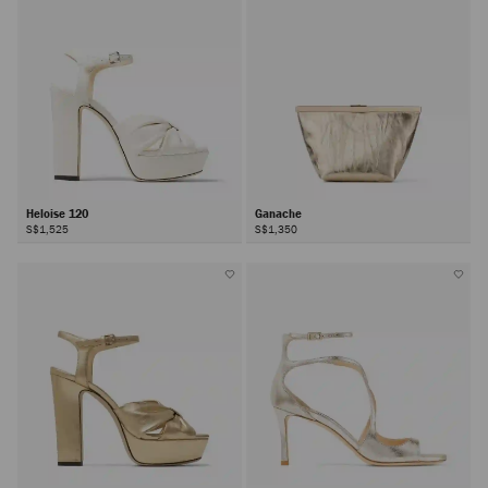
Heloise 120
Ganache
S$1,525
S$1,350