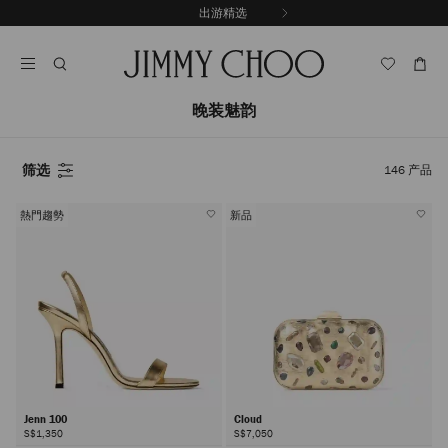
跳
出游精选
至
停
内
止
容
自
动
轮
晚装魅韵
换
播
放
筛选
146
产品
熱門趨勢
新品
Jenn 100
Cloud
S$1,350
S$7,050