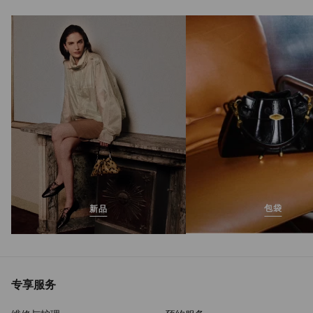
Emeri Stone 35
正
S$1,775
常
价
格
包袋
新品
专享服务