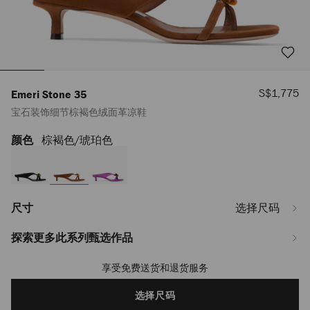
销
S$1,775
Emeri Stone 35
售
宝石装饰细节棕褐色绒面革凉鞋
价
格
颜色
棕褐色/琥珀色
https://www.jimmychoo.com/sg/zh_SG/%E5%A5%B3%E5%A3%AB/%E9%9E
stone-
35/%E5%AE%9D%E7%9F%B3%E8%A3%85%E9%A5%B0%E7%BB%86%E8%8
EMERISTONE35BSB0C7256.html
尺寸
选择尺码
探索更多此系列甄选作品
享受免费送货和退货服务
Add
to
cart
选择尺码
options