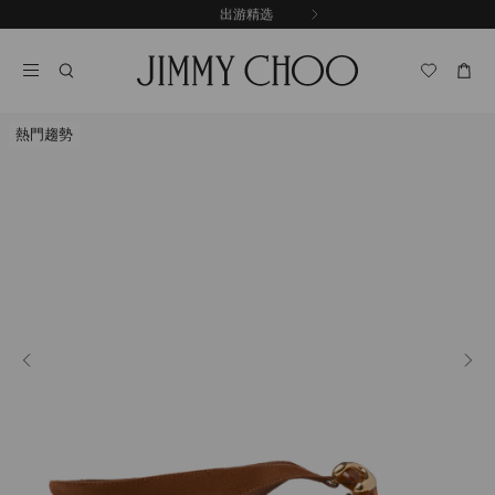
跳
探索新品
出游精选
至
停
内
止
容
自
动
轮
熱門趨勢
换
播
放