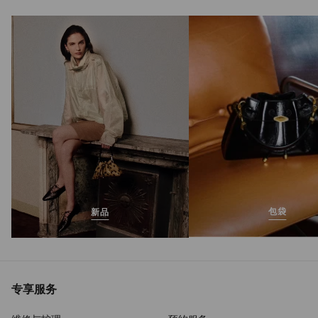
Jelly Drop 50
正
HK$4,490
常
价
格
包袋
新品
专享服务