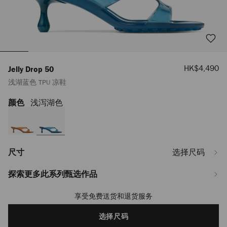
销
HK$4,490
Jelly Drop 50
售
浅湖蓝色 TPU 凉鞋
价
格
颜色
浅泻湖色
https://www.jimmychoo.com/tl/zh_TL/%E5%A5%B3%E5%A3%AB/%E9%9E%8
drop-
50/%E6%B5%85%E6%B9%96%E8%93%9D%E8%89%B2-
tpu-
%E5%87%89%E9%9E%8B-
JELLYDROP50TPZ044204.html
尺寸
选择尺码
探索更多此系列甄选作品
享受免费送货和退货服务
Add
to
cart
选择尺码
options