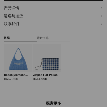
产品详情
运送与退货
联系我们
搭配
最近浏览
Beach Diamond
Zipped Flat Pouch
Hobo 大号
正
正
HK$7,550
HK$4,990
常
常
价
价
格
格
探索更多