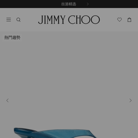
跳
探索新品
出游精选
至
停
内
止
容
自
动
轮
熱門趨勢
换
播
放