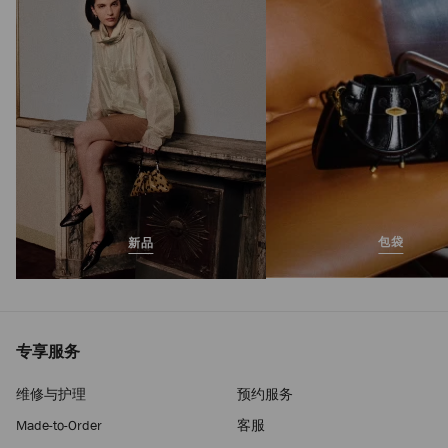
正
HK$9,450
常
价
格
包袋
新品
专享服务
维修与护理
预约服务
Made-to-Order
客服