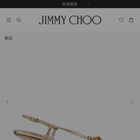
跳
探索新品
出游精选
至
停
内
止
容
自
动
轮
新品
换
播
放