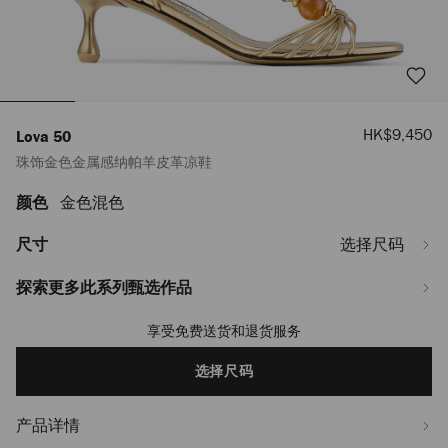
销
HK$9,450
Lova 50
售
珠饰金色金属感纳帕羊皮革凉鞋
价
格
颜色
金色混色
https://www.jimmychoo.com/tl/zh_TL/%E5%A5%B3%E5%A3%AB/%E9%9E%
50/%E7%8F%A0%E9%A5%B0%E9%87%91%E8%89%B2%E9%87%91%E5%B
LOVA50IPROO0111.html
尺寸
选择尺码
探索更多此系列甄选作品
享受免费送货和退货服务
Add
to
cart
选择尺码
options
产品详情