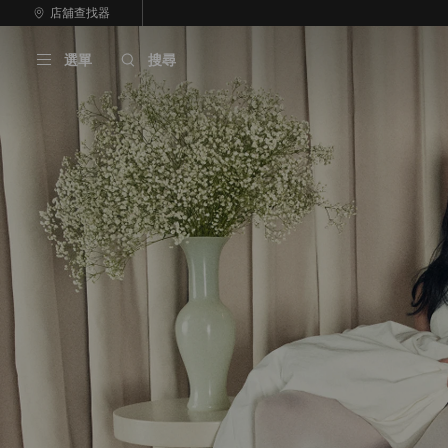
跳
店舖查找器
上
至
停
一
內
止
張
選單
搜尋
容
自
投
動
影
輪
片
播